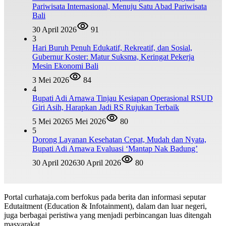
Pariwisata Internasional, Menuju Satu Abad Pariwisata
Bali
30 April 2026
91
3
Hari Buruh Penuh Edukatif, Rekreatif, dan Sosial,
Gubernur Koster: Matur Suksma, Keringat Pekerja
Mesin Ekonomi Bali
3 Mei 2026
84
4
Bupati Adi Arnawa Tinjau Kesiapan Operasional RSUD
Giri Asih, Harapkan Jadi RS Rujukan Terbaik
5 Mei 2026
5 Mei 2026
80
5
Dorong Layanan Kesehatan Cepat, Mudah dan Nyata,
Bupati Adi Arnawa Evaluasi ‘Mantap Nak Badung’
30 April 2026
30 April 2026
80
Portal curhataja.com berfokus pada berita dan informasi seputar
Edutaitment (Education & Infotainment), dalam dan luar negeri,
juga berbagai peristiwa yang menjadi perbincangan luas ditengah
masyarakat.