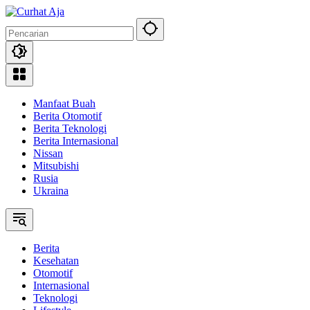
Langsung
ke
konten
Manfaat Buah
Berita Otomotif
Berita Teknologi
Berita Internasional
Nissan
Mitsubishi
Rusia
Ukraina
Berita
Kesehatan
Otomotif
Internasional
Teknologi