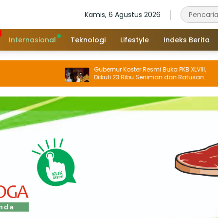
Kamis, 6 Agustus 2026
Internasional
Teknologi
Lifestyle
Indeks Berita
Gubernur Koster Resmi Buka PKB XLVIII,
Diikuti 23 Ribu Seniman dan Ratusan
Sekaa, IKM/UMKM Digratiskan