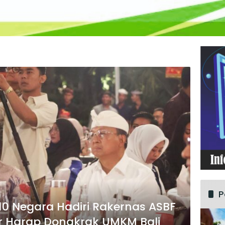
P
10 Negara Hadiri Rakernas ASBF
er Harap Dongkrak UMKM Bali