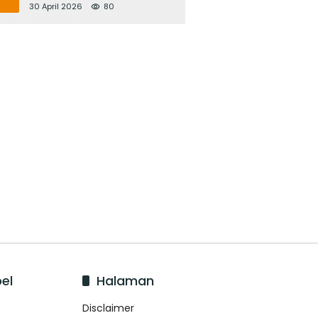
Bupati Adi Arnawa Evaluasi
30 April 2026
80
‘Mantap Nak Badung’
el
Halaman
Disclaimer