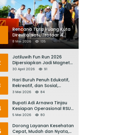
Rencana Tata Ruang Kuta
1
Direvitalisasi, Trotoar 4
Meter dan Integrasi
8 Mei 2026
135
Transportasi Listrik
Jatiluwih Fun Run 2026
2
Dipersiapkan Jadi Magnet
Pariwisata Internasional,
30 April 2026
91
Menuju Satu Abad
Pariwisata Bali
Hari Buruh Penuh Edukatif,
3
Rekreatif, dan Sosial,
Gubernur Koster: Matur
3 Mei 2026
84
Suksma, Keringat Pekerja
Mesin Ekonomi Bali
Bupati Adi Arnawa Tinjau
4
Kesiapan Operasional RSUD
Giri Asih, Harapkan Jadi RS
5 Mei 2026
80
Rujukan Terbaik
Dorong Layanan Kesehatan
5
Cepat, Mudah dan Nyata,