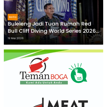
Berita
Buleleng Jadi Tuan Rumah Red
Bull Cliff Diving World Series 2026,
Bupati Sutjidra: Momentum
19 Mei 2026
Promosi Wisata Bali Utara