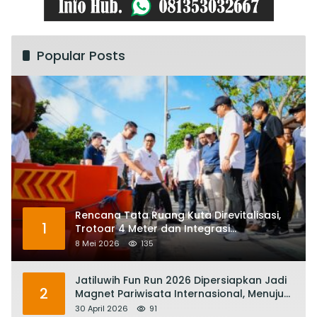
Popular Posts
Rencana Tata Ruang Kuta Direvitalisasi,
1
Trotoar 4 Meter dan Integrasi
Transportasi Listrik
8 Mei 2026
135
Jatiluwih Fun Run 2026 Dipersiapkan Jadi
2
Magnet Pariwisata Internasional, Menuju
Satu Abad Pariwisata Bali
30 April 2026
91