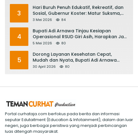
Hari Buruh Penuh Edukatif, Rekreatif, dan
3
Sosial, Gubernur Koster: Matur Suksma,
Keringat Pekerja Mesin Ekonomi Bali
3 Mei 2026
84
Bupati Adi Arnawa Tinjau Kesiapan
4
Operasional RSUD Giri Asih, Harapkan Jadi
RS Rujukan Terbaik
5 Mei 2026
80
Dorong Layanan Kesehatan Cepat,
5
Mudah dan Nyata, Bupati Adi Arnawa
Evaluasi ‘Mantap Nak Badung’
30 April 2026
80
Portal curhataja.com berfokus pada berita dan informasi
seputar Edutaitment (Education & Infotainment), dalam dan luar
negeri, juga berbagai peristiwa yang menjadi perbincangan
luas ditengah masyarakat.