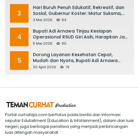
Hari Buruh Penuh Edukatif, Rekreatif, dan
3
Sosial, Gubernur Koster: Matur Suksma,
Keringat Pekerja Mesin Ekonomi Bali
3 Mei 2026
84
Bupati Adi Arnawa Tinjau Kesiapan
4
Operasional RSUD Giri Asih, Harapkan Jadi
RS Rujukan Terbaik
5 Mei 2026
80
Dorong Layanan Kesehatan Cepat,
5
Mudah dan Nyata, Bupati Adi Arnawa
Evaluasi ‘Mantap Nak Badung’
30 April 2026
79
Portal curhataja.com berfokus pada berita dan informasi
seputar Edutaitment (Education & Infotainment), dalam dan luar
negeri, juga berbagai peristiwa yang menjadi perbincangan
luas ditengah masyarakat.