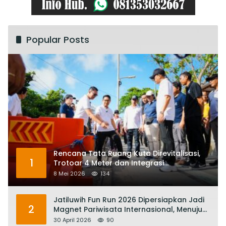
Popular Posts
Rencana Tata Ruang Kuta Direvitalisasi,
1
Trotoar 4 Meter dan Integrasi
Transportasi Listrik
8 Mei 2026
134
Jatiluwih Fun Run 2026 Dipersiapkan Jadi
2
Magnet Pariwisata Internasional, Menuju
Satu Abad Pariwisata Bali
30 April 2026
90