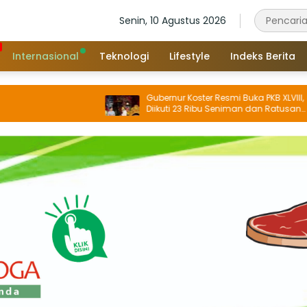
Senin, 10 Agustus 2026
Internasional
Teknologi
Lifestyle
Indeks Berita
Gubernur Koster Resmi Buka PKB XLVIII,
Diikuti 23 Ribu Seniman dan Ratusan
Sekaa, IKM/UMKM Digratiskan