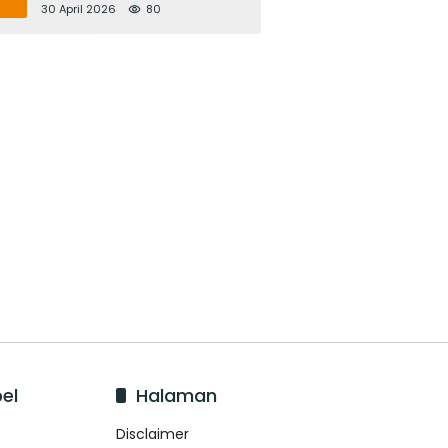
Bupati Adi Arnawa Evaluasi
30 April 2026
80
‘Mantap Nak Badung’
el
Halaman
Disclaimer