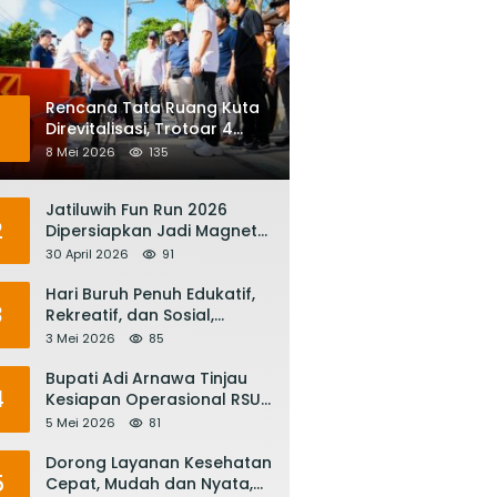
Rencana Tata Ruang Kuta
1
Direvitalisasi, Trotoar 4
Meter dan Integrasi
8 Mei 2026
135
Transportasi Listrik
Jatiluwih Fun Run 2026
2
Dipersiapkan Jadi Magnet
Pariwisata Internasional,
30 April 2026
91
Menuju Satu Abad
Pariwisata Bali
Hari Buruh Penuh Edukatif,
3
Rekreatif, dan Sosial,
Gubernur Koster: Matur
3 Mei 2026
85
Suksma, Keringat Pekerja
Mesin Ekonomi Bali
Bupati Adi Arnawa Tinjau
4
Kesiapan Operasional RSUD
Giri Asih, Harapkan Jadi RS
5 Mei 2026
81
Rujukan Terbaik
Dorong Layanan Kesehatan
5
Cepat, Mudah dan Nyata,