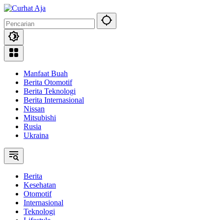
Langsung
ke
konten
Manfaat Buah
Berita Otomotif
Berita Teknologi
Berita Internasional
Nissan
Mitsubishi
Rusia
Ukraina
Berita
Kesehatan
Otomotif
Internasional
Teknologi