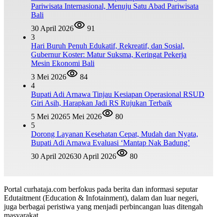
Pariwisata Internasional, Menuju Satu Abad Pariwisata
Bali
30 April 2026
91
3
Hari Buruh Penuh Edukatif, Rekreatif, dan Sosial,
Gubernur Koster: Matur Suksma, Keringat Pekerja
Mesin Ekonomi Bali
3 Mei 2026
84
4
Bupati Adi Arnawa Tinjau Kesiapan Operasional RSUD
Giri Asih, Harapkan Jadi RS Rujukan Terbaik
5 Mei 2026
5 Mei 2026
80
5
Dorong Layanan Kesehatan Cepat, Mudah dan Nyata,
Bupati Adi Arnawa Evaluasi ‘Mantap Nak Badung’
30 April 2026
30 April 2026
80
Portal curhataja.com berfokus pada berita dan informasi seputar
Edutaitment (Education & Infotainment), dalam dan luar negeri,
juga berbagai peristiwa yang menjadi perbincangan luas ditengah
masyarakat.