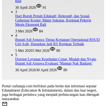
Bali
30 April 2026
91
3
Hari Buruh Penuh Edukatif, Rekreatif, dan Sosial,
Gubernur Koster: Matur Suksma, Keringat Pekerja
Mesin Ekonomi Bali
3 Mei 2026
84
4
Bupati Adi Arnawa Tinjau Kesiapan Operasional RSUD
Giri Asih, Harapkan Jadi RS Rujukan Terbaik
5 Mei 2026
5 Mei 2026
80
5
Dorong Layanan Kesehatan Cepat, Mudah dan Nyata,
Bupati Adi Arnawa Evaluasi ‘Mantap Nak Badung’
30 April 2026
30 April 2026
80
Portal curhataja.com berfokus pada berita dan informasi seputar
Edutaitment (Education & Infotainment), dalam dan luar negeri,
juga berbagai peristiwa yang menjadi perbincangan luas ditengah
masyarakat.