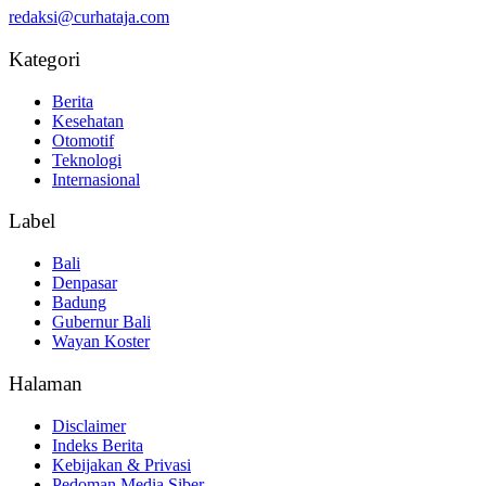
redaksi@curhataja.com
Kategori
Berita
Kesehatan
Otomotif
Teknologi
Internasional
Label
Bali
Denpasar
Badung
Gubernur Bali
Wayan Koster
Halaman
Disclaimer
Indeks Berita
Kebijakan & Privasi
Pedoman Media Siber