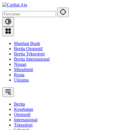
Langsung
ke
konten
Manfaat Buah
Berita Otomotif
Berita Teknologi
Berita Internasional
Nissan
Mitsubishi
Rusia
Ukraina
Berita
Kesehatan
Otomotif
Internasional
Teknologi