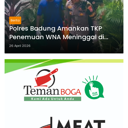
Berita
Polres Badung Amankan TKP
Penemuan WNA Meninggal di
Villa Kuta Utara, Penyebab Belum
26 April 2026
Pasti