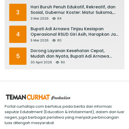
Hari Buruh Penuh Edukatif, Rekreatif, dan
3
Sosial, Gubernur Koster: Matur Suksma,
Keringat Pekerja Mesin Ekonomi Bali
3 Mei 2026
84
Bupati Adi Arnawa Tinjau Kesiapan
4
Operasional RSUD Giri Asih, Harapkan Jadi
RS Rujukan Terbaik
5 Mei 2026
80
Dorong Layanan Kesehatan Cepat,
5
Mudah dan Nyata, Bupati Adi Arnawa
Evaluasi ‘Mantap Nak Badung’
30 April 2026
80
Portal curhataja.com berfokus pada berita dan informasi
seputar Edutaitment (Education & Infotainment), dalam dan luar
negeri, juga berbagai peristiwa yang menjadi perbincangan
luas ditengah masyarakat.