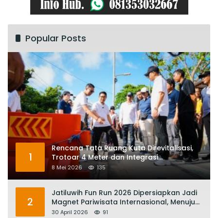
Popular Posts
Rencana Tata Ruang Kuta Direvitalisasi,
1
Trotoar 4 Meter dan Integrasi
Transportasi Listrik
8 Mei 2026
135
Jatiluwih Fun Run 2026 Dipersiapkan Jadi
2
Magnet Pariwisata Internasional, Menuju
Satu Abad Pariwisata Bali
30 April 2026
91