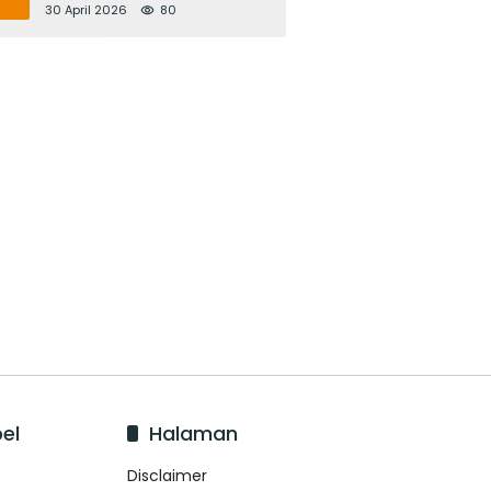
Bupati Adi Arnawa Evaluasi
30 April 2026
80
‘Mantap Nak Badung’
el
Halaman
Disclaimer