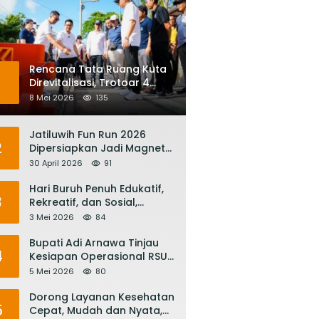
Rencana Tata Ruang Kuta
1
Direvitalisasi, Trotoar 4
Meter dan Integrasi
8 Mei 2026
135
Transportasi Listrik
Jatiluwih Fun Run 2026
2
Dipersiapkan Jadi Magnet
Pariwisata Internasional,
30 April 2026
91
Menuju Satu Abad
Pariwisata Bali
Hari Buruh Penuh Edukatif,
3
Rekreatif, dan Sosial,
Gubernur Koster: Matur
3 Mei 2026
84
Suksma, Keringat Pekerja
Mesin Ekonomi Bali
Bupati Adi Arnawa Tinjau
4
Kesiapan Operasional RSUD
Giri Asih, Harapkan Jadi RS
5 Mei 2026
80
Rujukan Terbaik
Dorong Layanan Kesehatan
5
Cepat, Mudah dan Nyata,