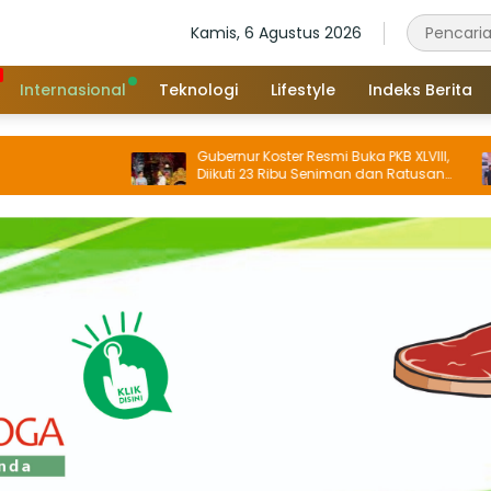
Kamis, 6 Agustus 2026
Internasional
Teknologi
Lifestyle
Indeks Berita
Gubernur Koster Resmi Buka PKB XLVIII,
B
Diikuti 23 Ribu Seniman dan Ratusan
T
Sekaa, IKM/UMKM Digratiskan
B