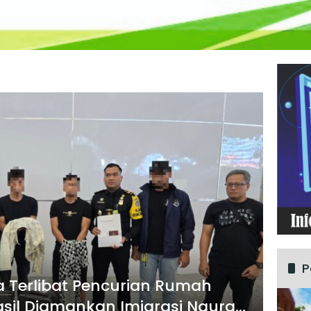
P
 Terlibat Pencurian Rumah
sil Diamankan Imigrasi Ngurah