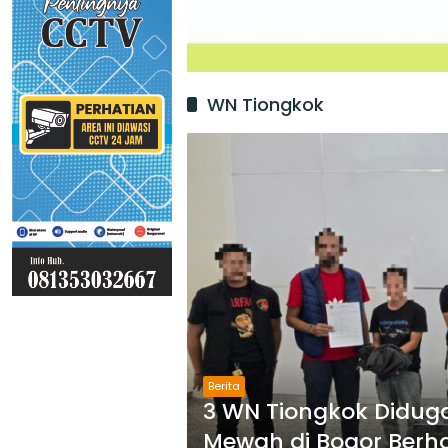
WN Tiongkok
Berita
3 WN Tiongkok Diduga
Mewah di Bogor Berha