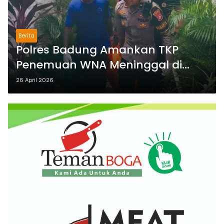
Berita
Polres Badung Amankan TKP
Penemuan WNA Meninggal di
Villa Kuta Utara, Penyebab Belum
26 April 2026
Pasti