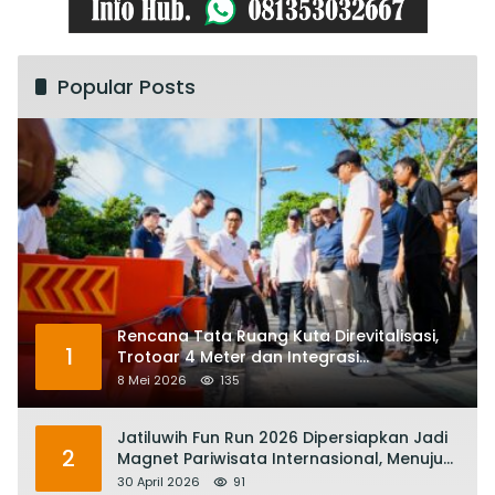
Popular Posts
Rencana Tata Ruang Kuta Direvitalisasi,
1
Trotoar 4 Meter dan Integrasi
Transportasi Listrik
8 Mei 2026
135
Jatiluwih Fun Run 2026 Dipersiapkan Jadi
2
Magnet Pariwisata Internasional, Menuju
Satu Abad Pariwisata Bali
30 April 2026
91