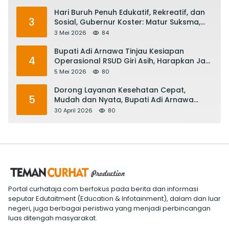
Hari Buruh Penuh Edukatif, Rekreatif, dan
3
Sosial, Gubernur Koster: Matur Suksma,
Keringat Pekerja Mesin Ekonomi Bali
3 Mei 2026
84
Bupati Adi Arnawa Tinjau Kesiapan
4
Operasional RSUD Giri Asih, Harapkan Jadi
RS Rujukan Terbaik
5 Mei 2026
80
Dorong Layanan Kesehatan Cepat,
5
Mudah dan Nyata, Bupati Adi Arnawa
Evaluasi ‘Mantap Nak Badung’
30 April 2026
80
Portal curhataja.com berfokus pada berita dan informasi
seputar Edutaitment (Education & Infotainment), dalam dan luar
negeri, juga berbagai peristiwa yang menjadi perbincangan
luas ditengah masyarakat.