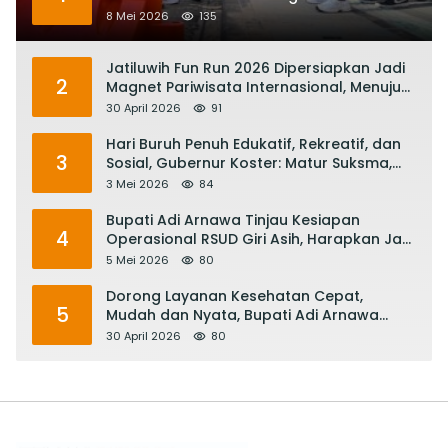
Transportasi Listrik
8 Mei 2026
135
Jatiluwih Fun Run 2026 Dipersiapkan Jadi
2
Magnet Pariwisata Internasional, Menuju
Satu Abad Pariwisata Bali
30 April 2026
91
Hari Buruh Penuh Edukatif, Rekreatif, dan
3
Sosial, Gubernur Koster: Matur Suksma,
Keringat Pekerja Mesin Ekonomi Bali
3 Mei 2026
84
Bupati Adi Arnawa Tinjau Kesiapan
4
Operasional RSUD Giri Asih, Harapkan Jadi
RS Rujukan Terbaik
5 Mei 2026
80
Dorong Layanan Kesehatan Cepat,
5
Mudah dan Nyata, Bupati Adi Arnawa
Evaluasi ‘Mantap Nak Badung’
30 April 2026
80