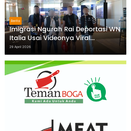
Berita
Imigrasi Ngurah Rai Deportasi WN
Italia Usai Videonya Viral
Melawan Polisi di Denpasar
29 April 2026