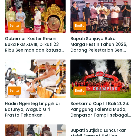
Berita
Berita
Gubernur Koster Resmi
Bupati Sanjaya Buka
Buka PKB XLVIII, Diikuti 23
Marga Fest II Tahun 2026,
Ribu Seniman dan Ratusan
Dorong Pelestarian Seni
Sekaa,
Budaya dan Penguatan
IKM/UMKM Digratiskan
Potensi Lokal
Berita
Berita
Hadiri Ngenteg Linggih di
Soekarno Cup III Bali 2026:
Batunya, Wagub Giri
Panggung Talenta Muda,
Prasta Tekankan
Denpasar Tampil sebagai
Berita
Pentingnya Gotong
Juara Setelah Taklukan
Royong dan Persatuan
Badung 3-2
Bupati Sutjidra Luncurkan
Krama