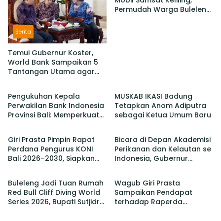
Mobil Samsat Keliling,
Permudah Warga Buleleng
Bayar Pajak Kendaraan
Berita
Temui Gubernur Koster,
World Bank Sampaikan 5
Tantangan Utama agar
Berita
Berita
Bali Berkelanjutan dan
Tetap jadi Primadona
Pengukuhan Kepala
MUSKAB IKASI Badung
Perwakilan Bank Indonesia
Tetapkan Anom Adiputra
Provinsi Bali: Memperkuat
sebagai Ketua Umum Baru
Berita
Berita
Sinergi Untuk Mengawal
Stabilitas dan Mendorong
Giri Prasta Pimpin Rapat
Bicara di Depan Akademisi
Pertumbuhan Ekonomi Bali
Perdana Pengurus KONI
Perikanan dan Kelautan se
Bali 2026–2030, Siapkan
Indonesia, Gubernur
Berita
Berita
Pelaksanaan PORPROV
Koster Promosi Garam
hingga PON
Tradisional Bali
Buleleng Jadi Tuan Rumah
Wagub Giri Prasta
Red Bull Cliff Diving World
Sampaikan Pendapat
Series 2026, Bupati Sutjidra:
terhadap Raperda
Momentum Promosi
tentang Perubahan atas
Wisata Bali Utara
Perda Pajak dan Retribusi