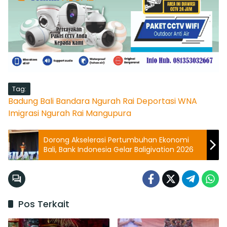
Tag:
Badung
Bali
Bandara Ngurah Rai
Deportasi WNA
Imigrasi Ngurah Rai
Mangupura
Dorong Akselerasi Pertumbuhan Ekonomi
Bali, Bank Indonesia Gelar Baligivation 2026
Pos Terkait