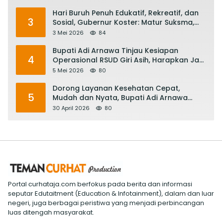
Hari Buruh Penuh Edukatif, Rekreatif, dan
3
Sosial, Gubernur Koster: Matur Suksma,
Keringat Pekerja Mesin Ekonomi Bali
3 Mei 2026
84
Bupati Adi Arnawa Tinjau Kesiapan
4
Operasional RSUD Giri Asih, Harapkan Jadi
RS Rujukan Terbaik
5 Mei 2026
80
Dorong Layanan Kesehatan Cepat,
5
Mudah dan Nyata, Bupati Adi Arnawa
Evaluasi ‘Mantap Nak Badung’
30 April 2026
80
Portal curhataja.com berfokus pada berita dan informasi
seputar Edutaitment (Education & Infotainment), dalam dan luar
negeri, juga berbagai peristiwa yang menjadi perbincangan
luas ditengah masyarakat.