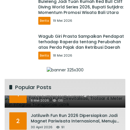
Buleleng Jadi Tuan Rumah Red Bull Cliff
Diving World Series 2026, Bupati Sutjidra:
Momentum Promosi Wisata Bali Utara
Berita
19 Mei 2026
Wagub Giri Prasta Sampaikan Pendapat
terhadap Raperda tentang Perubahan
atas Perda Pajak dan Retribusi Daerah
Berita
18 Mei 2026
Popular Posts
Rencana Tata Ruang Kuta Direvitalisasi,
1
Trotoar 4 Meter dan Integrasi
Transportasi Listrik
8 Mei 2026
135
Jatiluwih Fun Run 2026 Dipersiapkan Jadi
2
Magnet Pariwisata Internasional, Menuju
Satu Abad Pariwisata Bali
30 April 2026
91