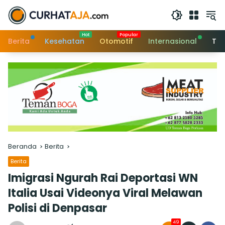
Langsung
ke
konten
Berita
Kesehatan
Otomotif
Internasional
Tek
Beranda
Berita
Berita
Imigrasi Ngurah Rai Deportasi WN
Italia Usai Videonya Viral Melawan
Polisi di Denpasar
49