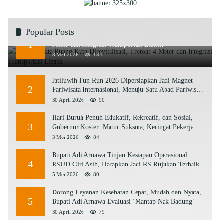
Popular Posts
Rencana Tata Ruang Kuta Direvitalisasi, Trotoar 4
1
Meter dan Integrasi Transportasi Listrik
8 Mei 2026
134
Jatiluwih Fun Run 2026 Dipersiapkan Jadi Magnet
2
Pariwisata Internasional, Menuju Satu Abad Pariwisata
Bali
30 April 2026
90
Hari Buruh Penuh Edukatif, Rekreatif, dan Sosial,
3
Gubernur Koster: Matur Suksma, Keringat Pekerja
Mesin Ekonomi Bali
3 Mei 2026
84
Bupati Adi Arnawa Tinjau Kesiapan Operasional
4
RSUD Giri Asih, Harapkan Jadi RS Rujukan Terbaik
5 Mei 2026
80
Dorong Layanan Kesehatan Cepat, Mudah dan Nyata,
5
Bupati Adi Arnawa Evaluasi ‘Mantap Nak Badung’
30 April 2026
79