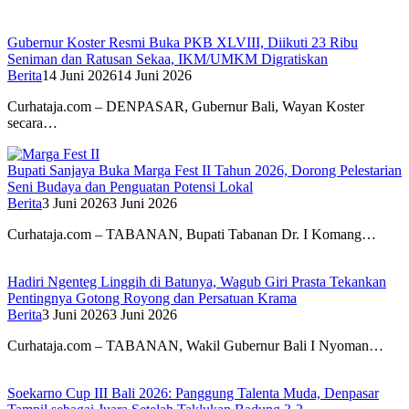
Gubernur Koster Resmi Buka PKB XLVIII, Diikuti 23 Ribu
Seniman dan Ratusan Sekaa, IKM/UMKM Digratiskan
Berita
14 Juni 2026
14 Juni 2026
Curhataja.com – DENPASAR, Gubernur Bali, Wayan Koster
secara…
Bupati Sanjaya Buka Marga Fest II Tahun 2026, Dorong Pelestarian
Seni Budaya dan Penguatan Potensi Lokal
Berita
3 Juni 2026
3 Juni 2026
Curhataja.com – TABANAN, Bupati Tabanan Dr. I Komang…
Hadiri Ngenteg Linggih di Batunya, Wagub Giri Prasta Tekankan
Pentingnya Gotong Royong dan Persatuan Krama
Berita
3 Juni 2026
3 Juni 2026
Curhataja.com – TABANAN, Wakil Gubernur Bali I Nyoman…
Soekarno Cup III Bali 2026: Panggung Talenta Muda, Denpasar