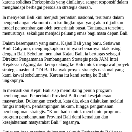
karena soliditas Forkopimda yang dinilainya sangat responsif dalam
menghadapi berbagai persoalan strategis daerah.
Ia menyebut Bali kini menjadi perhatian nasional, terutama dalam
pengembangan ekonomi dan isu lingkungan yang akan dijadikan
model pengembangan oleh pemerintah pusat. Tantangan tersebut,
menurutnya, sekaligus menjadi peluang emas bagi masa depan Bali.
Dalam kesempatan yang sama, Kajati Bali yang baru, Setiawan
Budi Cahyono, mengungkapkan dirinya sebenarnya tidak asing
dengan Bali. Sebelum menjabat Kajati Bali, ia bertugas sebagai
Direktur Pengamanan Pembangunan Strategis pada JAM Intel
Kejaksaan Agung dan kerap datang ke Bali untuk mengawal proyek
strategis nasional. “Di Bali banyak proyek strategis nasional yang
kami kawal sebelumnya. Karena itu kami sering ke Bali,”
ungkapnya.
Ia memastikan Kejati Bali siap mendukung penuh program
pembangunan Pemerintah Provinsi Bali demi kesejahteraan
masyarakat. Dukungan tersebut, kata dia, akan dilakukan melalui
fungsi intelijen, pendampingan hukum, hingga pengamanan
pembangunan strategis. “Kami hadir untuk membantu program-
program pembangunan Provinsi Bali demi kemajuan dan
kesejahteraan masyarakat Bali,” tegasnya.