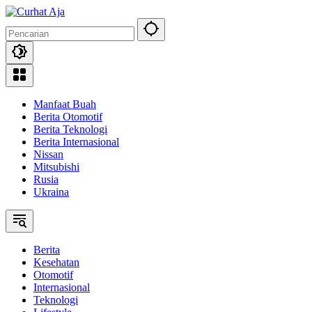
Langsung
ke
konten
Manfaat Buah
Berita Otomotif
Berita Teknologi
Berita Internasional
Nissan
Mitsubishi
Rusia
Ukraina
Berita
Kesehatan
Otomotif
Internasional
Teknologi