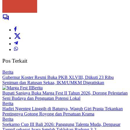
Pos Terkait
Berita
Gubernur Koster Resmi Buka PKB XLVIII, Diikuti 23 Ribu
Seniman dan Ratusan Sekaa, IKM/UMKM Digratiskan
Berita
Bupati Sanjaya Buka Marga Fest II Tahun 2026, Dorong Pelestarian
Seni Budaya dan Penguatan Potensi Lokal
Berita
Hadiri Ngenteg Linggih di Batunya, Wagub Giri Prasta Tekankan
Pentingnya Gotong Royong dan Persatuan Krama
Berita
Soekarno Cup III Bali 2026: Panggung Talenta Muda, Denpasar
Tampil sebagai Juara Setelah Taklukan Badung 3-2