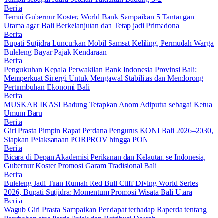
Berita
Temui Gubernur Koster, World Bank Sampaikan 5 Tantangan
Utama agar Bali Berkelanjutan dan Tetap jadi Primadona
Berita
Bupati Sutjidra Luncurkan Mobil Samsat Keliling, Permudah Warga
Buleleng Bayar Pajak Kendaraan
Berita
Pengukuhan Kepala Perwakilan Bank Indonesia Provinsi Bali:
Memperkuat Sinergi Untuk Mengawal Stabilitas dan Mendorong
Pertumbuhan Ekonomi Bali
Berita
MUSKAB IKASI Badung Tetapkan Anom Adiputra sebagai Ketua
Umum Baru
Berita
Giri Prasta Pimpin Rapat Perdana Pengurus KONI Bali 2026–2030,
Siapkan Pelaksanaan PORPROV hingga PON
Berita
Bicara di Depan Akademisi Perikanan dan Kelautan se Indonesia,
Gubernur Koster Promosi Garam Tradisional Bali
Berita
Buleleng Jadi Tuan Rumah Red Bull Cliff Diving World Series
2026, Bupati Sutjidra: Momentum Promosi Wisata Bali Utara
Berita
Wagub Giri Prasta Sampaikan Pendapat terhadap Raperda tentang