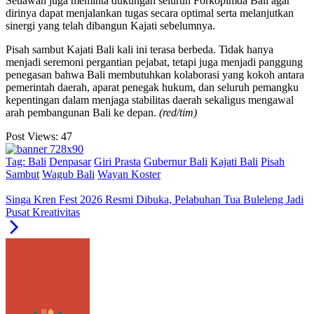
Setiawan juga meminta dukungan seluruh Forkopimda Bali agar
dirinya dapat menjalankan tugas secara optimal serta melanjutkan
sinergi yang telah dibangun Kajati sebelumnya.
Pisah sambut Kajati Bali kali ini terasa berbeda. Tidak hanya
menjadi seremoni pergantian pejabat, tetapi juga menjadi panggung
penegasan bahwa Bali membutuhkan kolaborasi yang kokoh antara
pemerintah daerah, aparat penegak hukum, dan seluruh pemangku
kepentingan dalam menjaga stabilitas daerah sekaligus mengawal
arah pembangunan Bali ke depan.
(red/tim)
Post Views:
47
Tag:
Bali
Denpasar
Giri Prasta
Gubernur Bali
Kajati Bali
Pisah
Sambut
Wagub Bali
Wayan Koster
Singa Kren Fest 2026 Resmi Dibuka, Pelabuhan Tua Buleleng Jadi
Pusat Kreativitas