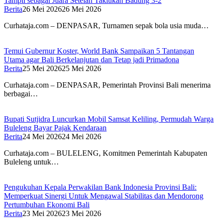
Tampil sebagai Juara Setelah Taklukan Badung 3-2
Berita
26 Mei 2026
26 Mei 2026
Curhataja.com – DENPASAR, Turnamen sepak bola usia muda…
Temui Gubernur Koster, World Bank Sampaikan 5 Tantangan
Utama agar Bali Berkelanjutan dan Tetap jadi Primadona
Berita
25 Mei 2026
25 Mei 2026
Curhataja.com – DENPASAR, Pemerintah Provinsi Bali menerima
berbagai…
Bupati Sutjidra Luncurkan Mobil Samsat Keliling, Permudah Warga
Buleleng Bayar Pajak Kendaraan
Berita
24 Mei 2026
24 Mei 2026
Curhataja.com – BULELENG, Komitmen Pemerintah Kabupaten
Buleleng untuk…
Pengukuhan Kepala Perwakilan Bank Indonesia Provinsi Bali:
Memperkuat Sinergi Untuk Mengawal Stabilitas dan Mendorong
Pertumbuhan Ekonomi Bali
Berita
23 Mei 2026
23 Mei 2026