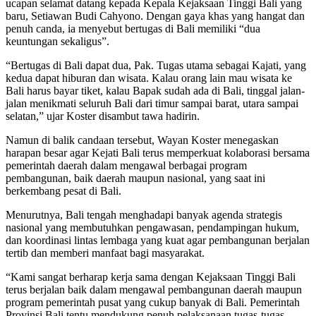
ucapan selamat datang kepada Kepala Kejaksaan Tinggi Bali yang
baru, Setiawan Budi Cahyono. Dengan gaya khas yang hangat dan
penuh canda, ia menyebut bertugas di Bali memiliki “dua
keuntungan sekaligus”.
“Bertugas di Bali dapat dua, Pak. Tugas utama sebagai Kajati, yang
kedua dapat hiburan dan wisata. Kalau orang lain mau wisata ke
Bali harus bayar tiket, kalau Bapak sudah ada di Bali, tinggal jalan-
jalan menikmati seluruh Bali dari timur sampai barat, utara sampai
selatan,” ujar Koster disambut tawa hadirin.
Namun di balik candaan tersebut, Wayan Koster menegaskan
harapan besar agar Kejati Bali terus memperkuat kolaborasi bersama
pemerintah daerah dalam mengawal berbagai program
pembangunan, baik daerah maupun nasional, yang saat ini
berkembang pesat di Bali.
Menurutnya, Bali tengah menghadapi banyak agenda strategis
nasional yang membutuhkan pengawasan, pendampingan hukum,
dan koordinasi lintas lembaga yang kuat agar pembangunan berjalan
tertib dan memberi manfaat bagi masyarakat.
“Kami sangat berharap kerja sama dengan Kejaksaan Tinggi Bali
terus berjalan baik dalam mengawal pembangunan daerah maupun
program pemerintah pusat yang cukup banyak di Bali. Pemerintah
Provinsi Bali tentu mendukung penuh pelaksanaan tugas-tugas