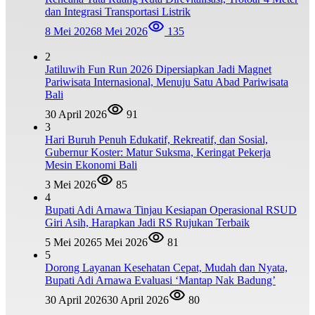
dan Integrasi Transportasi Listrik
8 Mei 2026
8 Mei 2026
135
2
Jatiluwih Fun Run 2026 Dipersiapkan Jadi Magnet
Pariwisata Internasional, Menuju Satu Abad Pariwisata
Bali
30 April 2026
91
3
Hari Buruh Penuh Edukatif, Rekreatif, dan Sosial,
Gubernur Koster: Matur Suksma, Keringat Pekerja
Mesin Ekonomi Bali
3 Mei 2026
85
4
Bupati Adi Arnawa Tinjau Kesiapan Operasional RSUD
Giri Asih, Harapkan Jadi RS Rujukan Terbaik
5 Mei 2026
5 Mei 2026
81
5
Dorong Layanan Kesehatan Cepat, Mudah dan Nyata,
Bupati Adi Arnawa Evaluasi ‘Mantap Nak Badung’
30 April 2026
30 April 2026
80