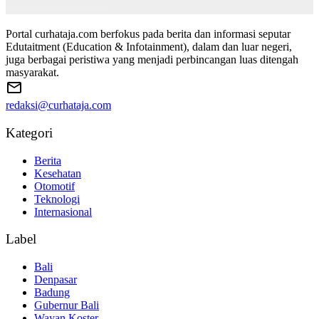
Portal curhataja.com berfokus pada berita dan informasi seputar
Edutaitment (Education & Infotainment), dalam dan luar negeri,
juga berbagai peristiwa yang menjadi perbincangan luas ditengah
masyarakat.
redaksi@curhataja.com
Kategori
Berita
Kesehatan
Otomotif
Teknologi
Internasional
Label
Bali
Denpasar
Badung
Gubernur Bali
Wayan Koster