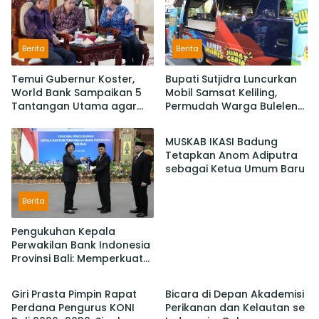
Berita
Berita
Temui Gubernur Koster,
Bupati Sutjidra Luncurkan
World Bank Sampaikan 5
Mobil Samsat Keliling,
Tantangan Utama agar
Permudah Warga Buleleng
Berita
Bali Berkelanjutan dan
Bayar Pajak Kendaraan
Tetap jadi Primadona
MUSKAB IKASI Badung
Tetapkan Anom Adiputra
sebagai Ketua Umum Baru
Berita
Pengukuhan Kepala
Perwakilan Bank Indonesia
Provinsi Bali: Memperkuat
Berita
Berita
Sinergi Untuk Mengawal
Stabilitas dan Mendorong
Giri Prasta Pimpin Rapat
Bicara di Depan Akademisi
Pertumbuhan Ekonomi Bali
Perdana Pengurus KONI
Perikanan dan Kelautan se