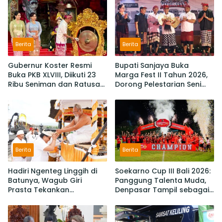
Berita
Berita
Gubernur Koster Resmi
Bupati Sanjaya Buka
Buka PKB XLVIII, Diikuti 23
Marga Fest II Tahun 2026,
Ribu Seniman dan Ratusan
Dorong Pelestarian Seni
Sekaa,
Budaya dan Penguatan
IKM/UMKM Digratiskan
Potensi Lokal
Berita
Berita
Hadiri Ngenteg Linggih di
Soekarno Cup III Bali 2026:
Batunya, Wagub Giri
Panggung Talenta Muda,
Prasta Tekankan
Denpasar Tampil sebagai
Pentingnya Gotong
Juara Setelah Taklukan
Royong dan Persatuan
Badung 3-2
Krama