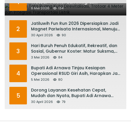
1
Trotoar 4 Meter dan Integrasi
Transportasi Listrik
8 Mei 2026
134
Jatiluwih Fun Run 2026 Dipersiapkan Jadi
2
Magnet Pariwisata Internasional, Menuju
Satu Abad Pariwisata Bali
30 April 2026
90
Hari Buruh Penuh Edukatif, Rekreatif, dan
3
Sosial, Gubernur Koster: Matur Suksma,
Keringat Pekerja Mesin Ekonomi Bali
3 Mei 2026
84
Bupati Adi Arnawa Tinjau Kesiapan
4
Operasional RSUD Giri Asih, Harapkan Jadi
RS Rujukan Terbaik
5 Mei 2026
80
Dorong Layanan Kesehatan Cepat,
5
Mudah dan Nyata, Bupati Adi Arnawa
Evaluasi ‘Mantap Nak Badung’
30 April 2026
79