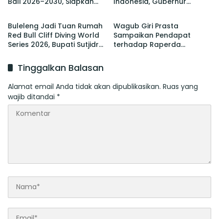
Bali 2026–2030, Siapkan
Indonesia, Gubernur
Berita
Berita
Pelaksanaan PORPROV
Koster Promosi Garam
hingga PON
Tradisional Bali
Buleleng Jadi Tuan Rumah
Wagub Giri Prasta
Red Bull Cliff Diving World
Sampaikan Pendapat
Series 2026, Bupati Sutjidra:
terhadap Raperda
Momentum Promosi
tentang Perubahan atas
Wisata Bali Utara
Perda Pajak dan Retribusi
Tinggalkan Balasan
Daerah
Alamat email Anda tidak akan dipublikasikan.
Ruas yang
wajib ditandai
*