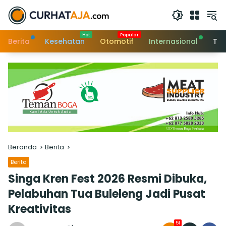
Langsung
ke
konten
Berita
Kesehatan
Otomotif
Internasional
Tek
Beranda
Berita
Berita
Singa Kren Fest 2026 Resmi Dibuka,
Pelabuhan Tua Buleleng Jadi Pusat
Kreativitas
51