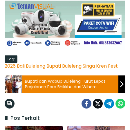
Tag:
2026
Bali
Buleleng
Bupati Buleleng
Singa Kren Fest
Bupati dan Wabup Buleleng Turut Lepas
Perjalanan Para Bhikkhu dari Wihara
Brahmavihara Arama
Pos Terkait