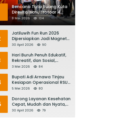
Rencana Tata Ruang Kuta
1
Direvitalisasi, Trotoar 4
Meter dan Integrasi
8 Mei 2026
134
Transportasi Listrik
Jatiluwih Fun Run 2026
2
Dipersiapkan Jadi Magnet
Pariwisata Internasional,
30 April 2026
90
Menuju Satu Abad
Pariwisata Bali
Hari Buruh Penuh Edukatif,
3
Rekreatif, dan Sosial,
Gubernur Koster: Matur
3 Mei 2026
84
Suksma, Keringat Pekerja
Mesin Ekonomi Bali
Bupati Adi Arnawa Tinjau
4
Kesiapan Operasional RSUD
Giri Asih, Harapkan Jadi RS
5 Mei 2026
80
Rujukan Terbaik
Dorong Layanan Kesehatan
5
Cepat, Mudah dan Nyata,
Bupati Adi Arnawa Evaluasi
30 April 2026
79
‘Mantap Nak Badung’