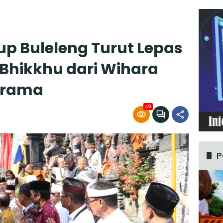
p Buleleng Turut Lepas
 Bhikkhu dari Wihara
Arama
49
P