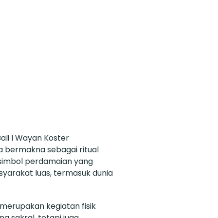
li I Wayan Koster
 bermakna sebagai ritual
 simbol perdamaian yang
syarakat luas, termasuk dunia
 merupakan kegiatan fisik
 sakral, tetapi juga