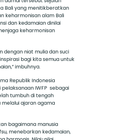
n damai tersebut sejalan
ka Bali yang menitikberatkan
n keharmonisan alam Bali
ransi dan kedamaian dinilai
 menjaga keharmonisan
n dengan niat mulia dan suci
nspirasi bagi kita semua untuk
aian,” imbuhnya.
ama Republik Indonesia
i pelaksanaan IWFP sebagai
telah tumbuh di tengah
 melalui ajaran agama
kan bagaimana manusia
su, menebarkan kedamaian,
harmonis. Nilai-nilai