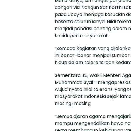
Menurutnya, semangat perjalana
dengan visi Nangun Sat Kerthi Lo
pada upaya menjaga kesucian da
beserta seluruh isinya. Nilai tole
menjadi pondasi penting dalam
kehidupan masyarakat.
“Semoga kegiatan yang dijalanka
ini benar-benar menjadi sumber i
hidup dalam toleransi dan kedam
Sementara itu, Wakil Menteri Ag
Muhammad Syafi’i mengapresias
wujud nyata nilai toleransi yang 
masyarakat Indonesia sejak lama
masing-masing.
“Semua ajaran agama mengajar
mampu mengendalikan hawa naf
serta membangun kehidupan yang 