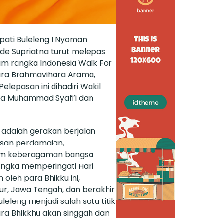
pati Buleleng I Nyoman
ede Supriatna turut melepas
lam rangka Indonesia Walk For
ara Brahmavihara Arama,
elepasan ini dihadiri Wakil
ia Muhammad Syafi’i dan
 adalah gerakan berjalan
san perdamaian,
lam keberagaman bangsa
angka memperingati Hari
 oleh para Bhikku ini,
mur, Jawa Tengah, dan berakhir
eleng menjadi salah satu titik
ra Bhikkhu akan singgah dan