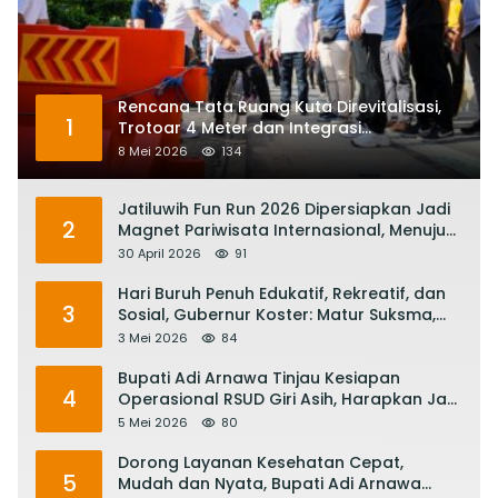
Rencana Tata Ruang Kuta Direvitalisasi,
1
Trotoar 4 Meter dan Integrasi
Transportasi Listrik
8 Mei 2026
134
Jatiluwih Fun Run 2026 Dipersiapkan Jadi
2
Magnet Pariwisata Internasional, Menuju
Satu Abad Pariwisata Bali
30 April 2026
91
Hari Buruh Penuh Edukatif, Rekreatif, dan
3
Sosial, Gubernur Koster: Matur Suksma,
Keringat Pekerja Mesin Ekonomi Bali
3 Mei 2026
84
Bupati Adi Arnawa Tinjau Kesiapan
4
Operasional RSUD Giri Asih, Harapkan Jadi
RS Rujukan Terbaik
5 Mei 2026
80
Dorong Layanan Kesehatan Cepat,
5
Mudah dan Nyata, Bupati Adi Arnawa