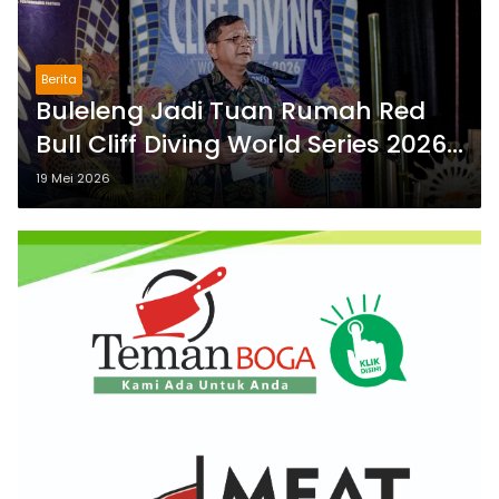
Berita
Buleleng Jadi Tuan Rumah Red
Bull Cliff Diving World Series 2026,
Bupati Sutjidra: Momentum
19 Mei 2026
Promosi Wisata Bali Utara