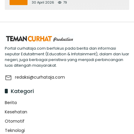
Evaluasi ‘Mantap Nak Badung’
30 April 2026
79
Portal curhataja.com berfokus pada berita dan informasi
seputar Edutaitment (Education & Infotainment), dalam dan luar
negeri, juga berbagai peristiwa yang menjadi perbincangan
luas ditengah masyarakat.
redaksi@curhataja.com
Kategori
Berita
Kesehatan
Otomotif
Teknologi