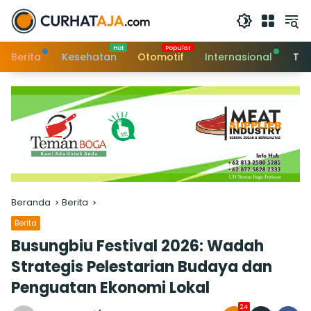
Langsung
ke
konten
Berita
Kesehatan
Otomotif
Internasional
Tek
Beranda
Berita
Berita
Busungbiu Festival 2026: Wadah
Strategis Pelestarian Budaya dan
Penguatan Ekonomi Lokal
24