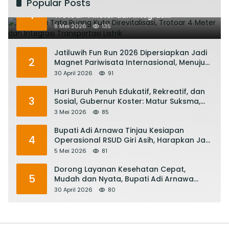
Popular Posts
Rencana Tata Ruang Kuta Direvitalisasi,
1
Trotoar 4 Meter dan Integrasi
Transportasi Listrik
8 Mei 2026
135
Jatiluwih Fun Run 2026 Dipersiapkan Jadi
2
Magnet Pariwisata Internasional, Menuju
Satu Abad Pariwisata Bali
30 April 2026
91
Hari Buruh Penuh Edukatif, Rekreatif, dan
3
Sosial, Gubernur Koster: Matur Suksma,
Keringat Pekerja Mesin Ekonomi Bali
3 Mei 2026
85
Bupati Adi Arnawa Tinjau Kesiapan
4
Operasional RSUD Giri Asih, Harapkan Jadi
RS Rujukan Terbaik
5 Mei 2026
81
Dorong Layanan Kesehatan Cepat,
5
Mudah dan Nyata, Bupati Adi Arnawa
Evaluasi ‘Mantap Nak Badung’
30 April 2026
80