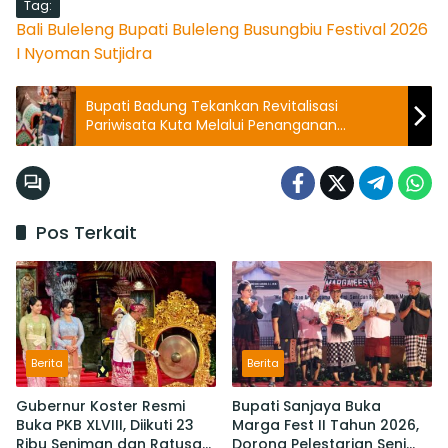
Tag:
Bali
Buleleng
Bupati Buleleng
Busungbiu Festival 2026
I Nyoman Sutjidra
Bupati Badung Tekankan Revitalisasi
Pariwisata Kuta Melalui Penanganan
Kemacetan dan Abrasi
Pos Terkait
Berita
Berita
Gubernur Koster Resmi
Bupati Sanjaya Buka
Buka PKB XLVIII, Diikuti 23
Marga Fest II Tahun 2026,
Ribu Seniman dan Ratusan
Dorong Pelestarian Seni