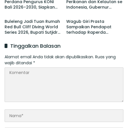
Perdana Pengurus KONI
Perikanan dan Kelautan se
Bali 2026–2030, Siapkan
Indonesia, Gubernur
Berita
Berita
Pelaksanaan PORPROV
Koster Promosi Garam
hingga PON
Tradisional Bali
Buleleng Jadi Tuan Rumah
Wagub Giri Prasta
Red Bull Cliff Diving World
Sampaikan Pendapat
Series 2026, Bupati Sutjidra:
terhadap Raperda
Momentum Promosi
tentang Perubahan atas
Wisata Bali Utara
Perda Pajak dan Retribusi
Tinggalkan Balasan
Daerah
Alamat email Anda tidak akan dipublikasikan.
Ruas yang
wajib ditandai
*