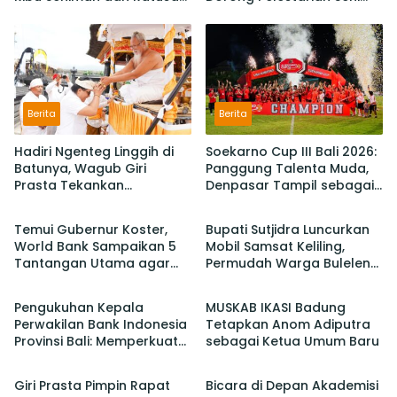
Sekaa,
Budaya dan Penguatan
IKM/UMKM Digratiskan
Potensi Lokal
Berita
Berita
Hadiri Ngenteg Linggih di
Soekarno Cup III Bali 2026:
Batunya, Wagub Giri
Panggung Talenta Muda,
Prasta Tekankan
Denpasar Tampil sebagai
Berita
Berita
Pentingnya Gotong
Juara Setelah Taklukan
Royong dan Persatuan
Badung 3-2
Temui Gubernur Koster,
Bupati Sutjidra Luncurkan
Krama
World Bank Sampaikan 5
Mobil Samsat Keliling,
Tantangan Utama agar
Permudah Warga Buleleng
Berita
Berita
Bali Berkelanjutan dan
Bayar Pajak Kendaraan
Tetap jadi Primadona
Pengukuhan Kepala
MUSKAB IKASI Badung
Perwakilan Bank Indonesia
Tetapkan Anom Adiputra
Provinsi Bali: Memperkuat
sebagai Ketua Umum Baru
Berita
Berita
Sinergi Untuk Mengawal
Stabilitas dan Mendorong
Giri Prasta Pimpin Rapat
Bicara di Depan Akademisi
Pertumbuhan Ekonomi Bali