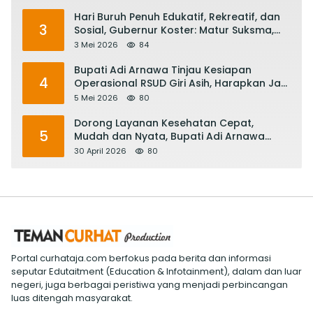
Hari Buruh Penuh Edukatif, Rekreatif, dan
3
Sosial, Gubernur Koster: Matur Suksma,
Keringat Pekerja Mesin Ekonomi Bali
3 Mei 2026
84
Bupati Adi Arnawa Tinjau Kesiapan
4
Operasional RSUD Giri Asih, Harapkan Jadi
RS Rujukan Terbaik
5 Mei 2026
80
Dorong Layanan Kesehatan Cepat,
5
Mudah dan Nyata, Bupati Adi Arnawa
Evaluasi ‘Mantap Nak Badung’
30 April 2026
80
Portal curhataja.com berfokus pada berita dan informasi
seputar Edutaitment (Education & Infotainment), dalam dan luar
negeri, juga berbagai peristiwa yang menjadi perbincangan
luas ditengah masyarakat.