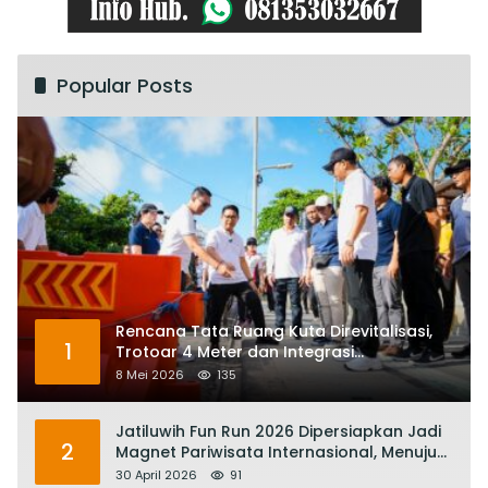
Popular Posts
Rencana Tata Ruang Kuta Direvitalisasi,
1
Trotoar 4 Meter dan Integrasi
Transportasi Listrik
8 Mei 2026
135
Jatiluwih Fun Run 2026 Dipersiapkan Jadi
2
Magnet Pariwisata Internasional, Menuju
Satu Abad Pariwisata Bali
30 April 2026
91