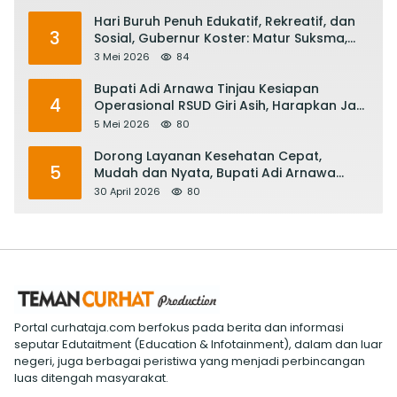
Hari Buruh Penuh Edukatif, Rekreatif, dan
3
Sosial, Gubernur Koster: Matur Suksma,
Keringat Pekerja Mesin Ekonomi Bali
3 Mei 2026
84
Bupati Adi Arnawa Tinjau Kesiapan
4
Operasional RSUD Giri Asih, Harapkan Jadi
RS Rujukan Terbaik
5 Mei 2026
80
Dorong Layanan Kesehatan Cepat,
5
Mudah dan Nyata, Bupati Adi Arnawa
Evaluasi ‘Mantap Nak Badung’
30 April 2026
80
Portal curhataja.com berfokus pada berita dan informasi
seputar Edutaitment (Education & Infotainment), dalam dan luar
negeri, juga berbagai peristiwa yang menjadi perbincangan
luas ditengah masyarakat.