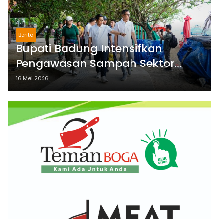
Berita
Bupati Badung Intensifkan
Pengawasan Sampah Sektor
Horeka di Kawasan Pantai Legian
16 Mei 2026