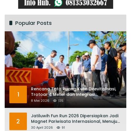
Popular Posts
Rencana Tata Ruang Kuta Direvitalisasi,
1
Trotoar 4 Meter dan Integrasi
Transportasi Listrik
8 Mei 2026
135
Jatiluwih Fun Run 2026 Dipersiapkan Jadi
2
Magnet Pariwisata Internasional, Menuju
Satu Abad Pariwisata Bali
30 April 2026
91