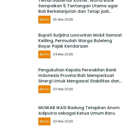
Temui Gubernur Koster, World Bank
Sampaikan 5 Tantangan Utama agar
Bali Berkelanjutan dan Tetap jadi
Primadona
Berita
25 Mei 2026
Bupati Sutjidra Luncurkan Mobil Samsat
Keliling, Permudah Warga Buleleng
Bayar Pajak Kendaraan
Berita
24 Mei 2026
Pengukuhan Kepala Perwakilan Bank
Indonesia Provinsi Bali: Memperkuat
Sinergi Untuk Mengawal Stabilitas dan
Mendorong Pertumbuhan Ekonomi Bali
Berita
23 Mei 2026
MUSKAB IKASI Badung Tetapkan Anom
Adiputra sebagai Ketua Umum Baru
Berita
23 Mei 2026