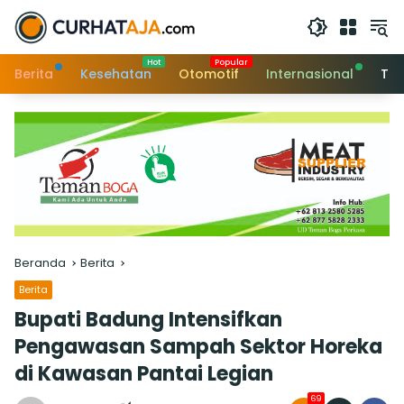
Langsung
ke
konten
Berita
Kesehatan
Otomotif
Internasional
Tek
Beranda
Berita
Berita
Bupati Badung Intensifkan
Pengawasan Sampah Sektor Horeka
di Kawasan Pantai Legian
69