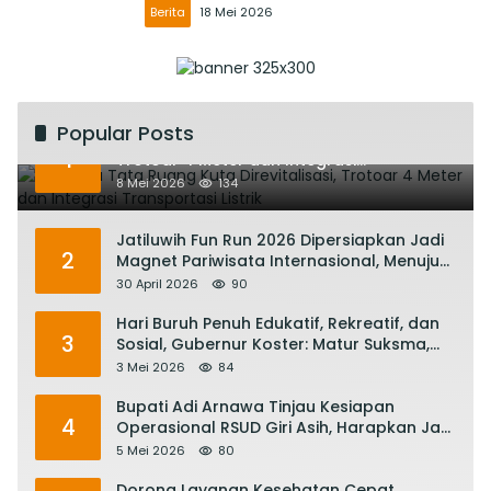
Berita
18 Mei 2026
Popular Posts
Rencana Tata Ruang Kuta Direvitalisasi,
1
Trotoar 4 Meter dan Integrasi
Transportasi Listrik
8 Mei 2026
134
Jatiluwih Fun Run 2026 Dipersiapkan Jadi
2
Magnet Pariwisata Internasional, Menuju
Satu Abad Pariwisata Bali
30 April 2026
90
Hari Buruh Penuh Edukatif, Rekreatif, dan
3
Sosial, Gubernur Koster: Matur Suksma,
Keringat Pekerja Mesin Ekonomi Bali
3 Mei 2026
84
Bupati Adi Arnawa Tinjau Kesiapan
4
Operasional RSUD Giri Asih, Harapkan Jadi
RS Rujukan Terbaik
5 Mei 2026
80
Dorong Layanan Kesehatan Cepat,