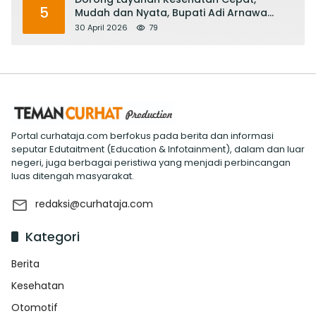
5
Mudah dan Nyata, Bupati Adi Arnawa
Evaluasi ‘Mantap Nak Badung’
30 April 2026
79
Portal curhataja.com berfokus pada berita dan informasi
seputar Edutaitment (Education & Infotainment), dalam dan luar
negeri, juga berbagai peristiwa yang menjadi perbincangan
luas ditengah masyarakat.
redaksi@curhataja.com
Kategori
Berita
Kesehatan
Otomotif