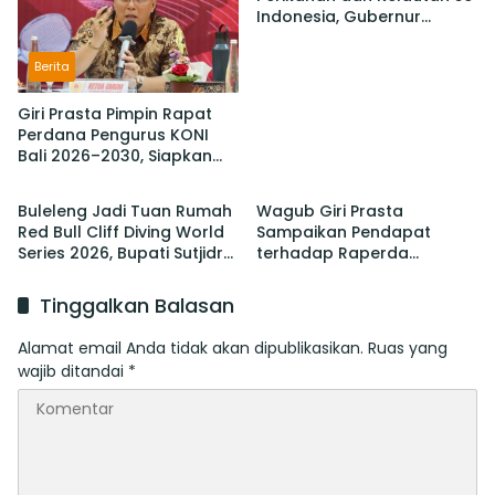
Indonesia, Gubernur
Koster Promosi Garam
Tradisional Bali
Berita
Giri Prasta Pimpin Rapat
Perdana Pengurus KONI
Bali 2026–2030, Siapkan
Berita
Berita
Pelaksanaan PORPROV
hingga PON
Buleleng Jadi Tuan Rumah
Wagub Giri Prasta
Red Bull Cliff Diving World
Sampaikan Pendapat
Series 2026, Bupati Sutjidra:
terhadap Raperda
Momentum Promosi
tentang Perubahan atas
Wisata Bali Utara
Perda Pajak dan Retribusi
Tinggalkan Balasan
Daerah
Alamat email Anda tidak akan dipublikasikan.
Ruas yang
wajib ditandai
*