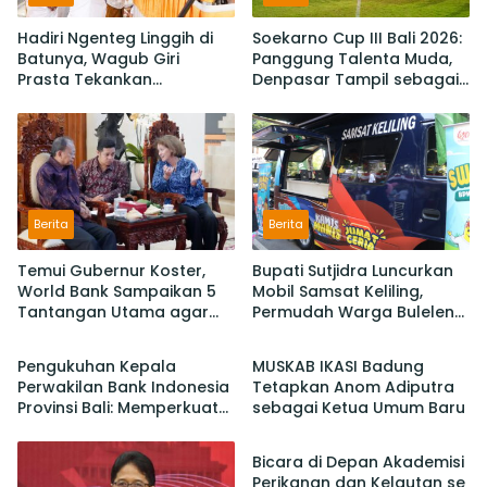
Hadiri Ngenteg Linggih di
Soekarno Cup III Bali 2026:
Batunya, Wagub Giri
Panggung Talenta Muda,
Prasta Tekankan
Denpasar Tampil sebagai
Pentingnya Gotong
Juara Setelah Taklukan
Royong dan Persatuan
Badung 3-2
Krama
Berita
Berita
Temui Gubernur Koster,
Bupati Sutjidra Luncurkan
World Bank Sampaikan 5
Mobil Samsat Keliling,
Tantangan Utama agar
Permudah Warga Buleleng
Berita
Berita
Bali Berkelanjutan dan
Bayar Pajak Kendaraan
Tetap jadi Primadona
Pengukuhan Kepala
MUSKAB IKASI Badung
Perwakilan Bank Indonesia
Tetapkan Anom Adiputra
Provinsi Bali: Memperkuat
sebagai Ketua Umum Baru
Berita
Sinergi Untuk Mengawal
Stabilitas dan Mendorong
Bicara di Depan Akademisi
Pertumbuhan Ekonomi Bali
Perikanan dan Kelautan se