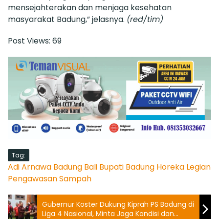
mensejahterakan dan menjaga kesehatan
masyarakat Badung,” jelasnya.
(red/tim)
Post Views:
69
Tag:
Adi Arnawa
Badung
Bali
Bupati Badung
Horeka
Legian
Pengawasan Sampah
Gubernur Koster Dukung Kiprah PS Badung di
Liga 4 Nasional, Minta Jaga Kondisi dan