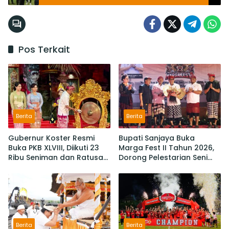
Junjung Profesionalisme
Pos Terkait
Berita
Berita
Gubernur Koster Resmi
Bupati Sanjaya Buka
Buka PKB XLVIII, Diikuti 23
Marga Fest II Tahun 2026,
Ribu Seniman dan Ratusan
Dorong Pelestarian Seni
Sekaa,
Budaya dan Penguatan
IKM/UMKM Digratiskan
Potensi Lokal
Berita
Berita