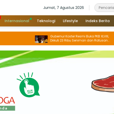
Jumat, 7 Agustus 2026
Internasional
Teknologi
Lifestyle
Indeks Berita
Gubernur Koster Resmi Buka PKB XLVIII,
Diikuti 23 Ribu Seniman dan Ratusan
Sekaa, IKM/UMKM Digratiskan