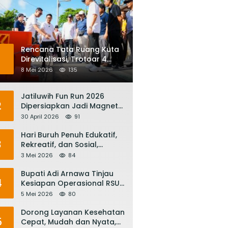
Rencana Tata Ruang Kuta
1
Direvitalisasi, Trotoar 4
Meter dan Integrasi
8 Mei 2026
135
Transportasi Listrik
Jatiluwih Fun Run 2026
2
Dipersiapkan Jadi Magnet
Pariwisata Internasional,
30 April 2026
91
Menuju Satu Abad
Pariwisata Bali
Hari Buruh Penuh Edukatif,
3
Rekreatif, dan Sosial,
Gubernur Koster: Matur
3 Mei 2026
84
Suksma, Keringat Pekerja
Mesin Ekonomi Bali
Bupati Adi Arnawa Tinjau
4
Kesiapan Operasional RSUD
Giri Asih, Harapkan Jadi RS
5 Mei 2026
80
Rujukan Terbaik
Dorong Layanan Kesehatan
5
Cepat, Mudah dan Nyata,