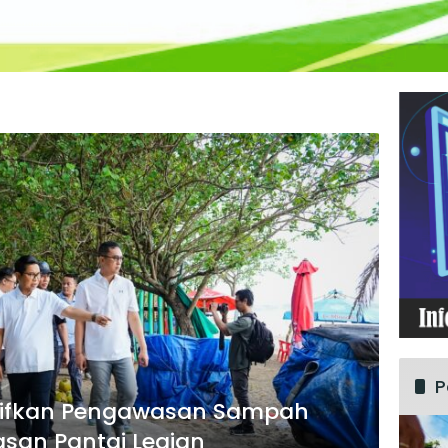
P
sifkan Pengawasan Sampah
asan Pantai Legian