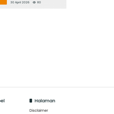
Bupati Adi Arnawa Evaluasi
30 April 2026
80
‘Mantap Nak Badung’
el
Halaman
Disclaimer