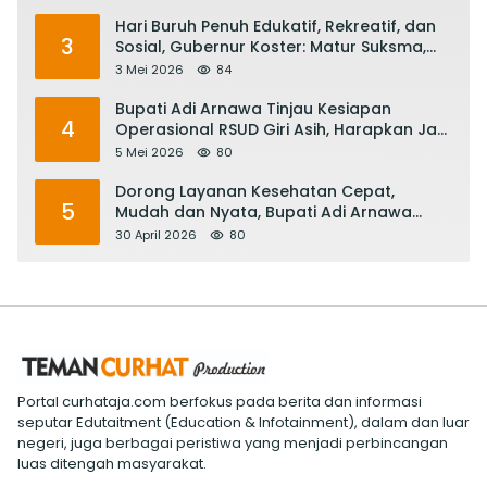
Hari Buruh Penuh Edukatif, Rekreatif, dan
3
Sosial, Gubernur Koster: Matur Suksma,
Keringat Pekerja Mesin Ekonomi Bali
3 Mei 2026
84
Bupati Adi Arnawa Tinjau Kesiapan
4
Operasional RSUD Giri Asih, Harapkan Jadi
RS Rujukan Terbaik
5 Mei 2026
80
Dorong Layanan Kesehatan Cepat,
5
Mudah dan Nyata, Bupati Adi Arnawa
Evaluasi ‘Mantap Nak Badung’
30 April 2026
80
Portal curhataja.com berfokus pada berita dan informasi
seputar Edutaitment (Education & Infotainment), dalam dan luar
negeri, juga berbagai peristiwa yang menjadi perbincangan
luas ditengah masyarakat.