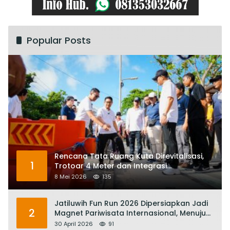
Popular Posts
Rencana Tata Ruang Kuta Direvitalisasi,
1
Trotoar 4 Meter dan Integrasi
Transportasi Listrik
8 Mei 2026
135
Jatiluwih Fun Run 2026 Dipersiapkan Jadi
2
Magnet Pariwisata Internasional, Menuju
Satu Abad Pariwisata Bali
30 April 2026
91