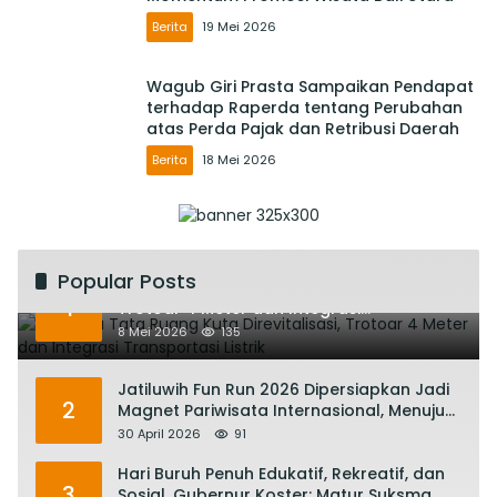
Berita
19 Mei 2026
Wagub Giri Prasta Sampaikan Pendapat
terhadap Raperda tentang Perubahan
atas Perda Pajak dan Retribusi Daerah
Berita
18 Mei 2026
Popular Posts
Rencana Tata Ruang Kuta Direvitalisasi,
1
Trotoar 4 Meter dan Integrasi
Transportasi Listrik
8 Mei 2026
135
Jatiluwih Fun Run 2026 Dipersiapkan Jadi
2
Magnet Pariwisata Internasional, Menuju
Satu Abad Pariwisata Bali
30 April 2026
91
Hari Buruh Penuh Edukatif, Rekreatif, dan
3
Sosial, Gubernur Koster: Matur Suksma,