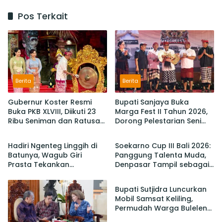
Pos Terkait
Berita
Berita
Gubernur Koster Resmi
Bupati Sanjaya Buka
Buka PKB XLVIII, Diikuti 23
Marga Fest II Tahun 2026,
Ribu Seniman dan Ratusan
Dorong Pelestarian Seni
Berita
Berita
Sekaa,
Budaya dan Penguatan
IKM/UMKM Digratiskan
Potensi Lokal
Hadiri Ngenteg Linggih di
Soekarno Cup III Bali 2026:
Batunya, Wagub Giri
Panggung Talenta Muda,
Prasta Tekankan
Denpasar Tampil sebagai
Berita
Pentingnya Gotong
Juara Setelah Taklukan
Royong dan Persatuan
Badung 3-2
Bupati Sutjidra Luncurkan
Krama
Mobil Samsat Keliling,
Permudah Warga Buleleng
Bayar Pajak Kendaraan