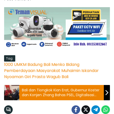
Tag:
1000 UMKM
Badung
Bali
Menko Bidang
Pemberdayaan Masyarakat
Muhaimin Iskandar
Nyoaman Giri Prasta
Wagub Bali
Bali dan Tiongkok Kian Erat, Gubernur Koster
dan Konjen Zhang Bahas PSEL, Digitalisasi
hingga Ekspor Buah Bali