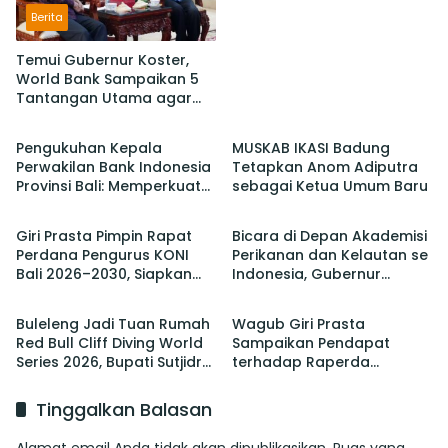
Berita
Temui Gubernur Koster,
World Bank Sampaikan 5
Tantangan Utama agar
Berita
Berita
Bali Berkelanjutan dan
Tetap jadi Primadona
Pengukuhan Kepala
MUSKAB IKASI Badung
Perwakilan Bank Indonesia
Tetapkan Anom Adiputra
Provinsi Bali: Memperkuat
sebagai Ketua Umum Baru
Berita
Berita
Sinergi Untuk Mengawal
Stabilitas dan Mendorong
Giri Prasta Pimpin Rapat
Bicara di Depan Akademisi
Pertumbuhan Ekonomi Bali
Perdana Pengurus KONI
Perikanan dan Kelautan se
Bali 2026–2030, Siapkan
Indonesia, Gubernur
Berita
Berita
Pelaksanaan PORPROV
Koster Promosi Garam
hingga PON
Tradisional Bali
Buleleng Jadi Tuan Rumah
Wagub Giri Prasta
Red Bull Cliff Diving World
Sampaikan Pendapat
Series 2026, Bupati Sutjidra:
terhadap Raperda
Momentum Promosi
tentang Perubahan atas
Wisata Bali Utara
Perda Pajak dan Retribusi
Tinggalkan Balasan
Daerah
Alamat email Anda tidak akan dipublikasikan.
Ruas yang