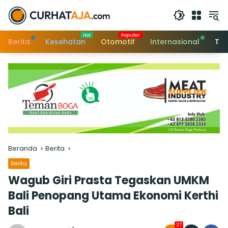
Langsung
ke
konten
Berita
Kesehatan
Otomotif
Internasional
Tek
Beranda
Berita
Berita
Wagub Giri Prasta Tegaskan UMKM
Bali Penopang Utama Ekonomi Kerthi
Bali
37