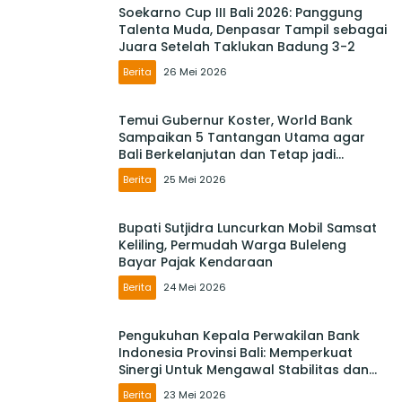
Soekarno Cup III Bali 2026: Panggung
Talenta Muda, Denpasar Tampil sebagai
Juara Setelah Taklukan Badung 3-2
Berita
26 Mei 2026
Temui Gubernur Koster, World Bank
Sampaikan 5 Tantangan Utama agar
Bali Berkelanjutan dan Tetap jadi
Primadona
Berita
25 Mei 2026
Bupati Sutjidra Luncurkan Mobil Samsat
Keliling, Permudah Warga Buleleng
Bayar Pajak Kendaraan
Berita
24 Mei 2026
Pengukuhan Kepala Perwakilan Bank
Indonesia Provinsi Bali: Memperkuat
Sinergi Untuk Mengawal Stabilitas dan
Mendorong Pertumbuhan Ekonomi Bali
Berita
23 Mei 2026