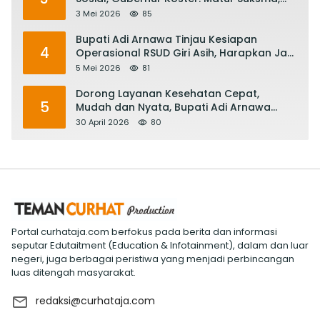
Keringat Pekerja Mesin Ekonomi Bali
3 Mei 2026
85
Bupati Adi Arnawa Tinjau Kesiapan
4
Operasional RSUD Giri Asih, Harapkan Jadi
RS Rujukan Terbaik
5 Mei 2026
81
Dorong Layanan Kesehatan Cepat,
5
Mudah dan Nyata, Bupati Adi Arnawa
Evaluasi ‘Mantap Nak Badung’
30 April 2026
80
Portal curhataja.com berfokus pada berita dan informasi
seputar Edutaitment (Education & Infotainment), dalam dan luar
negeri, juga berbagai peristiwa yang menjadi perbincangan
luas ditengah masyarakat.
redaksi@curhataja.com