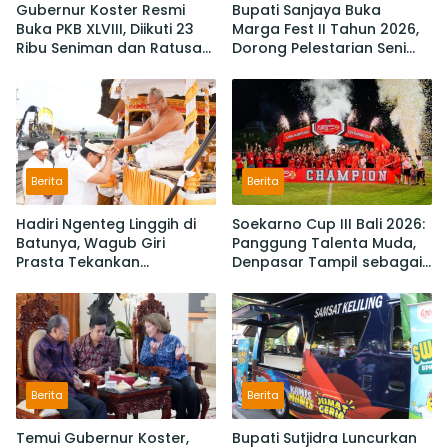
Gubernur Koster Resmi
Bupati Sanjaya Buka
Buka PKB XLVIII, Diikuti 23
Marga Fest II Tahun 2026,
Ribu Seniman dan Ratusan
Dorong Pelestarian Seni
Sekaa,
Budaya dan Penguatan
IKM/UMKM Digratiskan
Potensi Lokal
Berita
Berita
Hadiri Ngenteg Linggih di
Soekarno Cup III Bali 2026:
Batunya, Wagub Giri
Panggung Talenta Muda,
Prasta Tekankan
Denpasar Tampil sebagai
Pentingnya Gotong
Juara Setelah Taklukan
Royong dan Persatuan
Badung 3-2
Krama
Berita
Berita
Temui Gubernur Koster,
Bupati Sutjidra Luncurkan