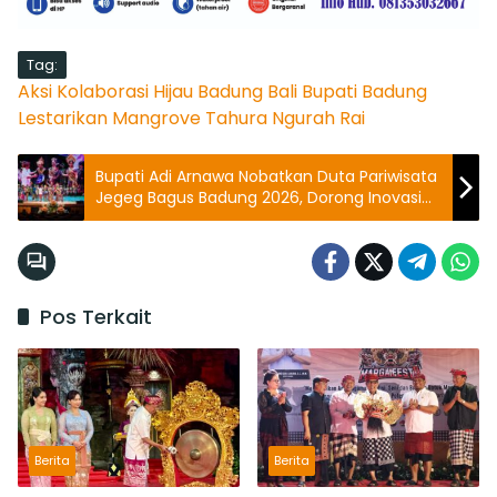
Tag:
Aksi Kolaborasi Hijau
Badung
Bali
Bupati Badung
Lestarikan Mangrove
Tahura Ngurah Rai
Bupati Adi Arnawa Nobatkan Duta Pariwisata
Jegeg Bagus Badung 2026, Dorong Inovasi
Tanpa Tanggalkan Jati Diri
Pos Terkait
Berita
Berita