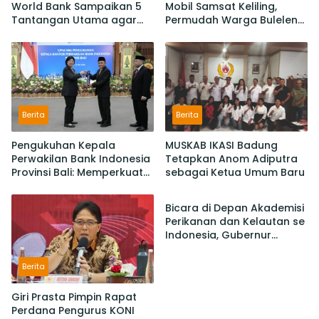
World Bank Sampaikan 5
Mobil Samsat Keliling,
Tantangan Utama agar
Permudah Warga Buleleng
Bali Berkelanjutan dan
Bayar Pajak Kendaraan
Tetap jadi Primadona
Berita
Berita
Pengukuhan Kepala
MUSKAB IKASI Badung
Perwakilan Bank Indonesia
Tetapkan Anom Adiputra
Provinsi Bali: Memperkuat
sebagai Ketua Umum Baru
Berita
Sinergi Untuk Mengawal
Stabilitas dan Mendorong
Bicara di Depan Akademisi
Pertumbuhan Ekonomi Bali
Perikanan dan Kelautan se
Indonesia, Gubernur
Koster Promosi Garam
Tradisional Bali
Berita
Giri Prasta Pimpin Rapat
Perdana Pengurus KONI