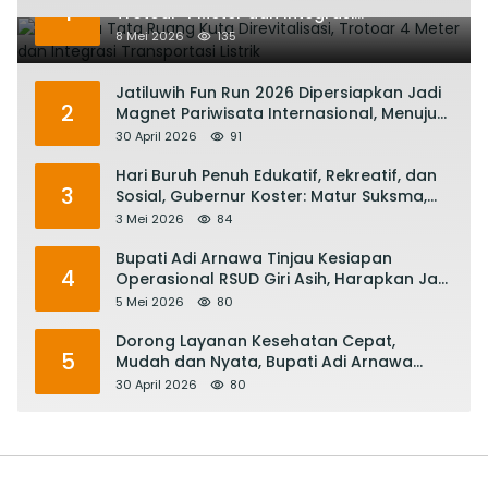
1
Trotoar 4 Meter dan Integrasi
Transportasi Listrik
8 Mei 2026
135
Jatiluwih Fun Run 2026 Dipersiapkan Jadi
2
Magnet Pariwisata Internasional, Menuju
Satu Abad Pariwisata Bali
30 April 2026
91
Hari Buruh Penuh Edukatif, Rekreatif, dan
3
Sosial, Gubernur Koster: Matur Suksma,
Keringat Pekerja Mesin Ekonomi Bali
3 Mei 2026
84
Bupati Adi Arnawa Tinjau Kesiapan
4
Operasional RSUD Giri Asih, Harapkan Jadi
RS Rujukan Terbaik
5 Mei 2026
80
Dorong Layanan Kesehatan Cepat,
5
Mudah dan Nyata, Bupati Adi Arnawa
Evaluasi ‘Mantap Nak Badung’
30 April 2026
80