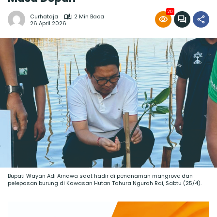
20
Curhataja
2 Min Baca
26 April 2026
Bupati Wayan Adi Arnawa saat hadir di penanaman mangrove dan
pelepasan burung di Kawasan Hutan Tahura Ngurah Rai, Sabtu (25/4).