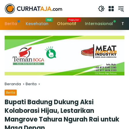
Langsung
ke
konten
Berita
Kesehatan
Otomotif
Internasional
Tek
Beranda
Berita
Berita
Bupati Badung Dukung Aksi
Kolaborasi Hijau, Lestarikan
Mangrove Tahura Ngurah Rai untuk
Masa Depan