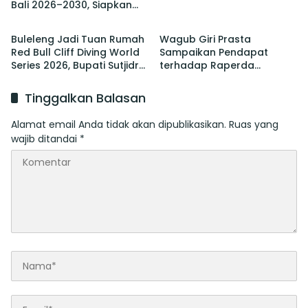
Bali 2026–2030, Siapkan
Berita
Berita
Pelaksanaan PORPROV
hingga PON
Buleleng Jadi Tuan Rumah
Wagub Giri Prasta
Red Bull Cliff Diving World
Sampaikan Pendapat
Series 2026, Bupati Sutjidra:
terhadap Raperda
Momentum Promosi
tentang Perubahan atas
Wisata Bali Utara
Perda Pajak dan Retribusi
Tinggalkan Balasan
Daerah
Alamat email Anda tidak akan dipublikasikan.
Ruas yang
wajib ditandai
*