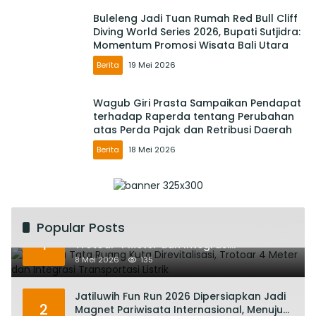
Buleleng Jadi Tuan Rumah Red Bull Cliff
Diving World Series 2026, Bupati Sutjidra:
Momentum Promosi Wisata Bali Utara
Berita
19 Mei 2026
Wagub Giri Prasta Sampaikan Pendapat
terhadap Raperda tentang Perubahan
atas Perda Pajak dan Retribusi Daerah
Berita
18 Mei 2026
Popular Posts
Rencana Tata Ruang Kuta Direvitalisasi,
1
Trotoar 4 Meter dan Integrasi
Transportasi Listrik
8 Mei 2026
135
Jatiluwih Fun Run 2026 Dipersiapkan Jadi
2
Magnet Pariwisata Internasional, Menuju