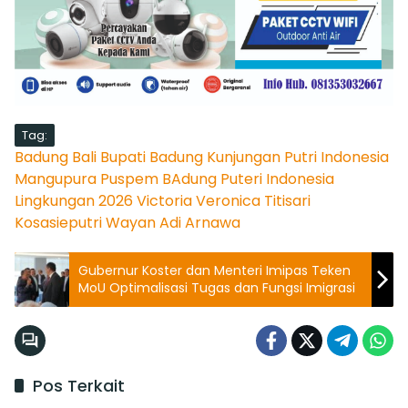
Tag:
Badung
Bali
Bupati Badung
Kunjungan Putri Indonesia
Mangupura
Puspem BAdung
Puteri Indonesia
Lingkungan 2026
Victoria Veronica Titisari
Kosasieputri
Wayan Adi Arnawa
Gubernur Koster dan Menteri Imipas Teken
MoU Optimalisasi Tugas dan Fungsi Imigrasi
Pos Terkait