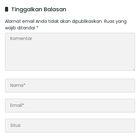
Momentum Promosi
tentang Perubahan atas
Wisata Bali Utara
Perda Pajak dan Retribusi
Tinggalkan Balasan
Daerah
Alamat email Anda tidak akan dipublikasikan.
Ruas yang
wajib ditandai
*