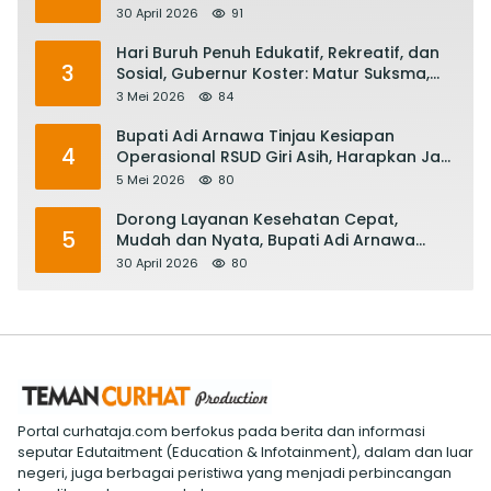
Satu Abad Pariwisata Bali
30 April 2026
91
Hari Buruh Penuh Edukatif, Rekreatif, dan
3
Sosial, Gubernur Koster: Matur Suksma,
Keringat Pekerja Mesin Ekonomi Bali
3 Mei 2026
84
Bupati Adi Arnawa Tinjau Kesiapan
4
Operasional RSUD Giri Asih, Harapkan Jadi
RS Rujukan Terbaik
5 Mei 2026
80
Dorong Layanan Kesehatan Cepat,
5
Mudah dan Nyata, Bupati Adi Arnawa
Evaluasi ‘Mantap Nak Badung’
30 April 2026
80
Portal curhataja.com berfokus pada berita dan informasi
seputar Edutaitment (Education & Infotainment), dalam dan luar
negeri, juga berbagai peristiwa yang menjadi perbincangan