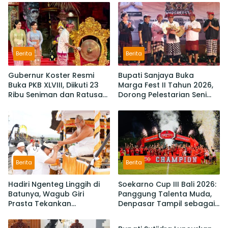
Berita
Berita
Gubernur Koster Resmi
Bupati Sanjaya Buka
Buka PKB XLVIII, Diikuti 23
Marga Fest II Tahun 2026,
Ribu Seniman dan Ratusan
Dorong Pelestarian Seni
Sekaa,
Budaya dan Penguatan
IKM/UMKM Digratiskan
Potensi Lokal
Berita
Berita
Hadiri Ngenteg Linggih di
Soekarno Cup III Bali 2026:
Batunya, Wagub Giri
Panggung Talenta Muda,
Prasta Tekankan
Denpasar Tampil sebagai
Berita
Pentingnya Gotong
Juara Setelah Taklukan
Royong dan Persatuan
Badung 3-2