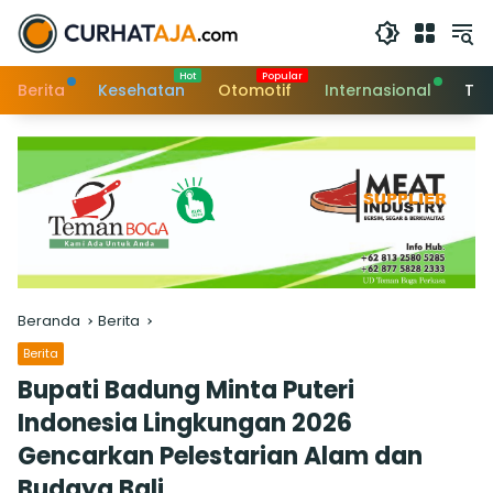
Langsung
ke
konten
Berita
Kesehatan
Otomotif
Internasional
Tek
Beranda
Berita
Berita
Bupati Badung Minta Puteri
Indonesia Lingkungan 2026
Gencarkan Pelestarian Alam dan
Budaya Bali