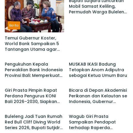
Bupati Sutjidra Luncurkan
Krama
Mobil Samsat Keliling,
Permudah Warga Buleleng
Bayar Pajak Kendaraan
Berita
Temui Gubernur Koster,
World Bank Sampaikan 5
Tantangan Utama agar
Berita
Berita
Bali Berkelanjutan dan
Tetap jadi Primadona
Pengukuhan Kepala
MUSKAB IKASI Badung
Perwakilan Bank Indonesia
Tetapkan Anom Adiputra
Provinsi Bali: Memperkuat
sebagai Ketua Umum Baru
Berita
Berita
Sinergi Untuk Mengawal
Stabilitas dan Mendorong
Giri Prasta Pimpin Rapat
Bicara di Depan Akademisi
Pertumbuhan Ekonomi Bali
Perdana Pengurus KONI
Perikanan dan Kelautan se
Bali 2026–2030, Siapkan
Indonesia, Gubernur
Berita
Berita
Pelaksanaan PORPROV
Koster Promosi Garam
hingga PON
Tradisional Bali
Buleleng Jadi Tuan Rumah
Wagub Giri Prasta
Red Bull Cliff Diving World
Sampaikan Pendapat
Series 2026, Bupati Sutjidra:
terhadap Raperda