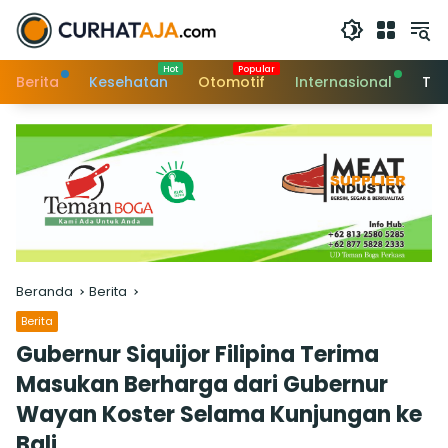
Langsung
ke
konten
Berita
Kesehatan
Otomotif
Internasional
Tek
Beranda
Berita
Berita
Gubernur Siquijor Filipina Terima
Masukan Berharga dari Gubernur
Wayan Koster Selama Kunjungan ke
Bali