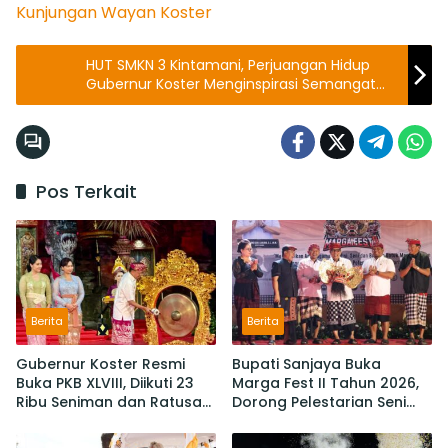
Kunjungan
Wayan Koster
HUT SMKN 3 Kintamani, Perjuangan Hidup
Gubernur Koster Menginspirasi Semangat
Pendidikan Pemuda Bali
Pos Terkait
Berita
Berita
Gubernur Koster Resmi
Bupati Sanjaya Buka
Buka PKB XLVIII, Diikuti 23
Marga Fest II Tahun 2026,
Ribu Seniman dan Ratusan
Dorong Pelestarian Seni
Sekaa,
Budaya dan Penguatan
IKM/UMKM Digratiskan
Potensi Lokal