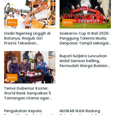
Berita
Berita
Hadiri Ngenteg Linggih di
Soekarno Cup III Bali 2026:
Batunya, Wagub Giri
Panggung Talenta Muda,
Prasta Tekankan
Denpasar Tampil sebagai
Berita
Pentingnya Gotong
Juara Setelah Taklukan
Royong dan Persatuan
Badung 3-2
Bupati Sutjidra Luncurkan
Krama
Mobil Samsat Keliling,
Permudah Warga Buleleng
Bayar Pajak Kendaraan
Berita
Temui Gubernur Koster,
World Bank Sampaikan 5
Tantangan Utama agar
Berita
Berita
Bali Berkelanjutan dan
Tetap jadi Primadona
Pengukuhan Kepala
MUSKAB IKASI Badung