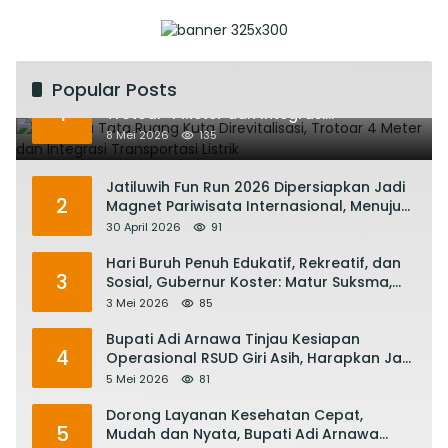
Popular Posts
Rencana Tata Ruang Kuta Direvitalisasi,
1
Trotoar 4 Meter dan Integrasi
Transportasi Listrik
8 Mei 2026
135
Jatiluwih Fun Run 2026 Dipersiapkan Jadi
2
Magnet Pariwisata Internasional, Menuju
Satu Abad Pariwisata Bali
30 April 2026
91
Hari Buruh Penuh Edukatif, Rekreatif, dan
3
Sosial, Gubernur Koster: Matur Suksma,
Keringat Pekerja Mesin Ekonomi Bali
3 Mei 2026
85
Bupati Adi Arnawa Tinjau Kesiapan
4
Operasional RSUD Giri Asih, Harapkan Jadi
RS Rujukan Terbaik
5 Mei 2026
81
Dorong Layanan Kesehatan Cepat,
5
Mudah dan Nyata, Bupati Adi Arnawa