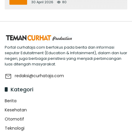
Evaluasi ‘Mantap Nak Badung’
30 April 2026
80
Portal curhataja.com berfokus pada berita dan informasi
seputar Edutaitment (Education & Infotainment), dalam dan luar
negeri, juga berbagai peristiwa yang menjadi perbincangan
luas ditengah masyarakat.
redaksi@curhataja.com
Kategori
Berita
Kesehatan
Otomotif
Teknologi