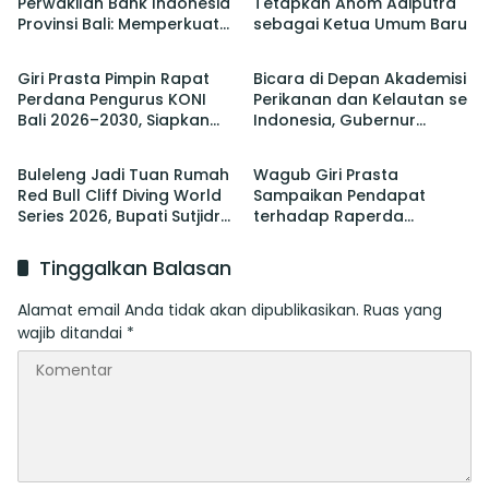
Perwakilan Bank Indonesia
Tetapkan Anom Adiputra
Provinsi Bali: Memperkuat
sebagai Ketua Umum Baru
Berita
Berita
Sinergi Untuk Mengawal
Stabilitas dan Mendorong
Giri Prasta Pimpin Rapat
Bicara di Depan Akademisi
Pertumbuhan Ekonomi Bali
Perdana Pengurus KONI
Perikanan dan Kelautan se
Bali 2026–2030, Siapkan
Indonesia, Gubernur
Berita
Berita
Pelaksanaan PORPROV
Koster Promosi Garam
hingga PON
Tradisional Bali
Buleleng Jadi Tuan Rumah
Wagub Giri Prasta
Red Bull Cliff Diving World
Sampaikan Pendapat
Series 2026, Bupati Sutjidra:
terhadap Raperda
Momentum Promosi
tentang Perubahan atas
Wisata Bali Utara
Perda Pajak dan Retribusi
Tinggalkan Balasan
Daerah
Alamat email Anda tidak akan dipublikasikan.
Ruas yang
wajib ditandai
*