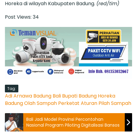
Horeka di wilayah Kabupaten Badung.
(red/tim)
Post Views:
34
Tag:
Adi Arnawa
Badung
Bali
Bupati Badung
Horeka
Badung
Olah Sampah
Perketat Aturan
Pilah Sampah
Bali Jadi Model Provinsi Percontohan
Nasional Program Piloting Digitalisasi Bansos