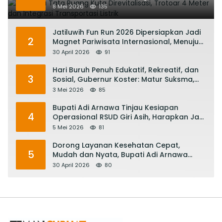
Transportasi Listrik
8 Mei 2026
135
Jatiluwih Fun Run 2026 Dipersiapkan Jadi
2
Magnet Pariwisata Internasional, Menuju
Satu Abad Pariwisata Bali
30 April 2026
91
Hari Buruh Penuh Edukatif, Rekreatif, dan
3
Sosial, Gubernur Koster: Matur Suksma,
Keringat Pekerja Mesin Ekonomi Bali
3 Mei 2026
85
Bupati Adi Arnawa Tinjau Kesiapan
4
Operasional RSUD Giri Asih, Harapkan Jadi
RS Rujukan Terbaik
5 Mei 2026
81
Dorong Layanan Kesehatan Cepat,
5
Mudah dan Nyata, Bupati Adi Arnawa
Evaluasi ‘Mantap Nak Badung’
30 April 2026
80