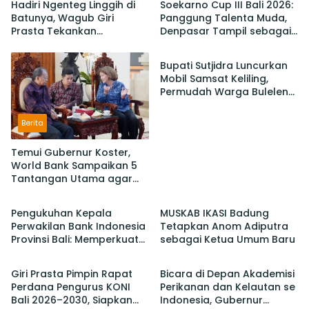
Hadiri Ngenteg Linggih di
Soekarno Cup III Bali 2026:
Batunya, Wagub Giri
Panggung Talenta Muda,
Prasta Tekankan
Denpasar Tampil sebagai
Berita
Pentingnya Gotong
Juara Setelah Taklukan
Royong dan Persatuan
Badung 3-2
Bupati Sutjidra Luncurkan
Krama
Mobil Samsat Keliling,
Permudah Warga Buleleng
Bayar Pajak Kendaraan
Berita
Temui Gubernur Koster,
World Bank Sampaikan 5
Tantangan Utama agar
Berita
Berita
Bali Berkelanjutan dan
Tetap jadi Primadona
Pengukuhan Kepala
MUSKAB IKASI Badung
Perwakilan Bank Indonesia
Tetapkan Anom Adiputra
Provinsi Bali: Memperkuat
sebagai Ketua Umum Baru
Berita
Berita
Sinergi Untuk Mengawal
Stabilitas dan Mendorong
Giri Prasta Pimpin Rapat
Bicara di Depan Akademisi
Pertumbuhan Ekonomi Bali
Perdana Pengurus KONI
Perikanan dan Kelautan se
Bali 2026–2030, Siapkan
Indonesia, Gubernur
Berita
Berita