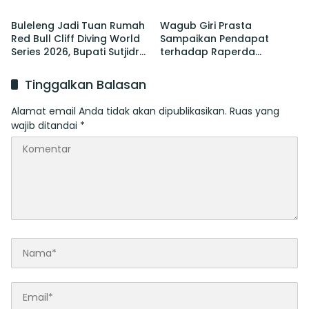
Pelaksanaan PORPROV
Koster Promosi Garam
hingga PON
Tradisional Bali
Buleleng Jadi Tuan Rumah
Wagub Giri Prasta
Red Bull Cliff Diving World
Sampaikan Pendapat
Series 2026, Bupati Sutjidra:
terhadap Raperda
Momentum Promosi
tentang Perubahan atas
Wisata Bali Utara
Perda Pajak dan Retribusi
Tinggalkan Balasan
Daerah
Alamat email Anda tidak akan dipublikasikan.
Ruas yang
wajib ditandai
*