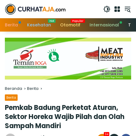
Langsung
ke
konten
Berita
Kesehatan
Otomotif
Internasional
Tek
Beranda
Berita
Berita
Pemkab Badung Perketat Aturan,
Sektor Horeka Wajib Pilah dan Olah
Sampah Mandiri
34