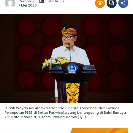
Curhataja
3 Min Baca
7 Mei 2026
Bupati Wayan Adi Arnawa saat hadiri acara Koordinasi dan Evaluasi
Percepatan PSBS di Sektor Pariwisata yang berlangsung di Balai Budaya
Giri Nata Mandala, Puspem Badung, Kamis (7/5).