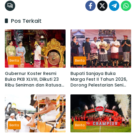
Pos Terkait
Berita
Berita
Gubernur Koster Resmi
Bupati Sanjaya Buka
Buka PKB XLVIII, Diikuti 23
Marga Fest II Tahun 2026,
Ribu Seniman dan Ratusan
Dorong Pelestarian Seni
Sekaa,
Budaya dan Penguatan
IKM/UMKM Digratiskan
Potensi Lokal
Berita
Berita