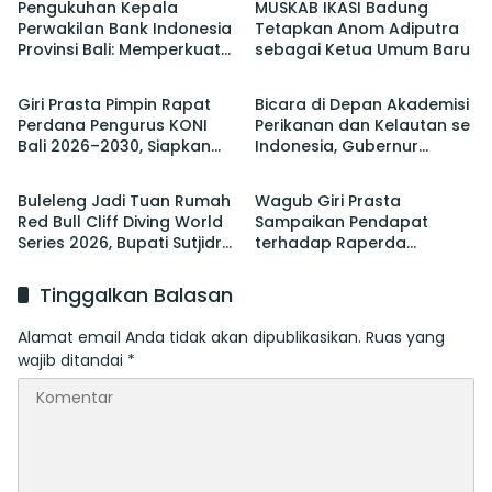
Pengukuhan Kepala
MUSKAB IKASI Badung
Perwakilan Bank Indonesia
Tetapkan Anom Adiputra
Provinsi Bali: Memperkuat
sebagai Ketua Umum Baru
Berita
Berita
Sinergi Untuk Mengawal
Stabilitas dan Mendorong
Giri Prasta Pimpin Rapat
Bicara di Depan Akademisi
Pertumbuhan Ekonomi Bali
Perdana Pengurus KONI
Perikanan dan Kelautan se
Bali 2026–2030, Siapkan
Indonesia, Gubernur
Berita
Berita
Pelaksanaan PORPROV
Koster Promosi Garam
hingga PON
Tradisional Bali
Buleleng Jadi Tuan Rumah
Wagub Giri Prasta
Red Bull Cliff Diving World
Sampaikan Pendapat
Series 2026, Bupati Sutjidra:
terhadap Raperda
Momentum Promosi
tentang Perubahan atas
Wisata Bali Utara
Perda Pajak dan Retribusi
Tinggalkan Balasan
Daerah
Alamat email Anda tidak akan dipublikasikan.
Ruas yang
wajib ditandai
*