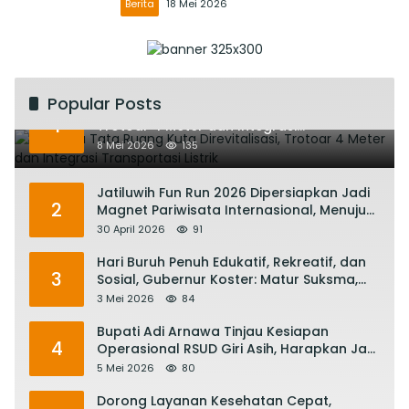
Berita
18 Mei 2026
Popular Posts
Rencana Tata Ruang Kuta Direvitalisasi,
1
Trotoar 4 Meter dan Integrasi
Transportasi Listrik
8 Mei 2026
135
Jatiluwih Fun Run 2026 Dipersiapkan Jadi
2
Magnet Pariwisata Internasional, Menuju
Satu Abad Pariwisata Bali
30 April 2026
91
Hari Buruh Penuh Edukatif, Rekreatif, dan
3
Sosial, Gubernur Koster: Matur Suksma,
Keringat Pekerja Mesin Ekonomi Bali
3 Mei 2026
84
Bupati Adi Arnawa Tinjau Kesiapan
4
Operasional RSUD Giri Asih, Harapkan Jadi
RS Rujukan Terbaik
5 Mei 2026
80
Dorong Layanan Kesehatan Cepat,