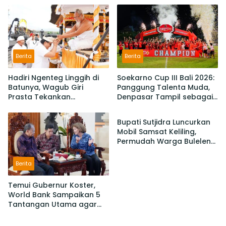
IKM/UMKM Digratiskan
Potensi Lokal
Berita
Berita
Hadiri Ngenteg Linggih di
Soekarno Cup III Bali 2026:
Batunya, Wagub Giri
Panggung Talenta Muda,
Prasta Tekankan
Denpasar Tampil sebagai
Berita
Pentingnya Gotong
Juara Setelah Taklukan
Royong dan Persatuan
Badung 3-2
Bupati Sutjidra Luncurkan
Krama
Mobil Samsat Keliling,
Permudah Warga Buleleng
Bayar Pajak Kendaraan
Berita
Temui Gubernur Koster,
World Bank Sampaikan 5
Tantangan Utama agar
Berita
Berita
Bali Berkelanjutan dan
Tetap jadi Primadona