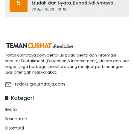
5
Mudah dan Nyata, Bupati Adi Arnawa
Evaluasi ‘Mantap Nak Badung’
30 April 2026
80
Portal curhataja.com berfokus pada berita dan informasi
seputar Edutaitment (Education & Infotainment), dalam dan luar
negeri, juga berbagai peristiwa yang menjadi perbincangan
luas ditengah masyarakat.
redaksi@curhataja.com
Kategori
Berita
Kesehatan
Otomotif