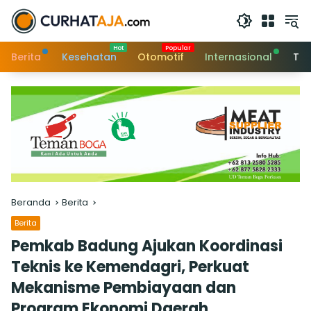
Langsung
ke
konten
Berita
Kesehatan
Otomotif
Internasional
Tek
Beranda
Berita
Berita
Pemkab Badung Ajukan Koordinasi
Teknis ke Kemendagri, Perkuat
Mekanisme Pembiayaan dan
Program Ekonomi Daerah