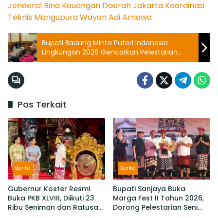
Jenderal Bina Keuangan Daerah
Jakarta
Koordinasi
Teknis
Mangupura
Wayan Adi Arnawa
Bupati Badung Minta Puteri Indonesia
Lingkungan 2026 Gencarkan Pelestarian
Alam dan Budaya Bali
Pos Terkait
Berita
Berita
Gubernur Koster Resmi
Bupati Sanjaya Buka
Buka PKB XLVIII, Diikuti 23
Marga Fest II Tahun 2026,
Ribu Seniman dan Ratusan
Dorong Pelestarian Seni
Sekaa,
Budaya dan Penguatan