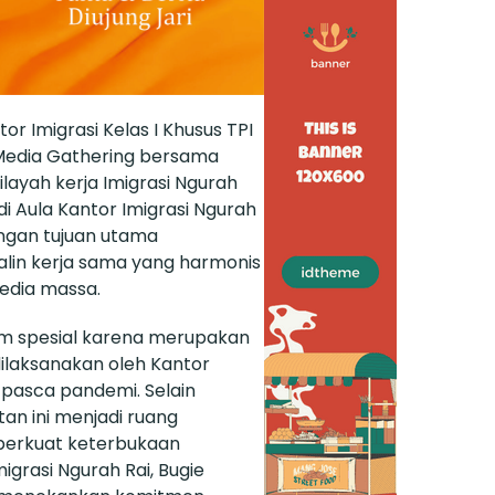
or Imigrasi Kelas I Khusus TPI
Media Gathering bersama
ilayah kerja Imigrasi Ngurah
i Aula Kantor Imigrasi Ngurah
engan tujuan utama
alin kerja sama yang harmonis
media massa.
m spesial karena merupakan
ilaksanakan oleh Kantor
e pasca pandemi. Selain
tan ini menjadi ruang
perkuat keterbukaan
migrasi Ngurah Rai, Bugie