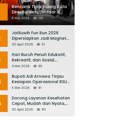
Rencana Tata Ruang Kuta
1
Direvitalisasi, Trotoar 4
Meter dan Integrasi
8 Mei 2026
135
Transportasi Listrik
Jatiluwih Fun Run 2026
2
Dipersiapkan Jadi Magnet
Pariwisata Internasional,
30 April 2026
91
Menuju Satu Abad
Pariwisata Bali
Hari Buruh Penuh Edukatif,
3
Rekreatif, dan Sosial,
Gubernur Koster: Matur
3 Mei 2026
85
Suksma, Keringat Pekerja
Mesin Ekonomi Bali
Bupati Adi Arnawa Tinjau
4
Kesiapan Operasional RSUD
Giri Asih, Harapkan Jadi RS
5 Mei 2026
81
Rujukan Terbaik
Dorong Layanan Kesehatan
5
Cepat, Mudah dan Nyata,
Bupati Adi Arnawa Evaluasi
30 April 2026
80
‘Mantap Nak Badung’